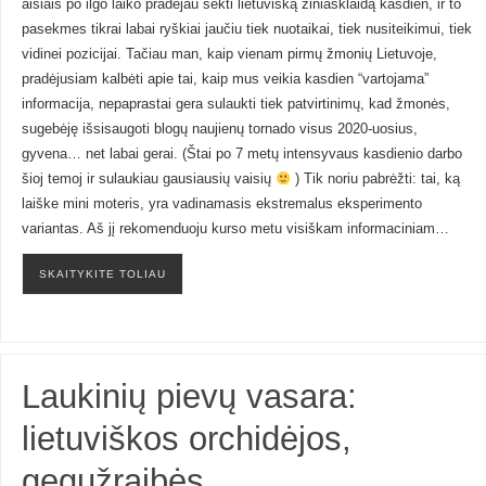
aisiais po ilgo laiko pradėjau sekti lietuvišką žiniasklaidą kasdien, ir to
pasekmes tikrai labai ryškiai jaučiu tiek nuotaikai, tiek nusiteikimui, tiek
vidinei pozicijai. Tačiau man, kaip vienam pirmų žmonių Lietuvoje,
pradėjusiam kalbėti apie tai, kaip mus veikia kasdien “vartojama”
informacija, nepaprastai gera sulaukti tiek patvirtinimų, kad žmonės,
sugebėję išsisaugoti blogų naujienų tornado visus 2020-uosius,
gyvena… net labai gerai. (Štai po 7 metų intensyvaus kasdienio darbo
šioj temoj ir sulaukiau gausiausių vaisių
) Tik noriu pabrėžti: tai, ką
laiške mini moteris, yra vadinamasis ekstremalus eksperimento
variantas. Aš jį rekomenduoju kurso metu visiškam informaciniam…
SKAITYKITE TOLIAU
Laukinių pievų vasara:
lietuviškos orchidėjos,
gegužraibės