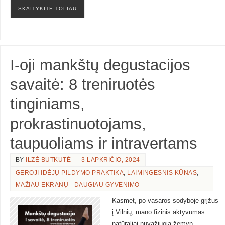
SKAITYKITE TOLIAU
I-oji mankštų degustacijos
savaitė: 8 treniruotės
tinginiams,
prokrastinuotojams,
taupuoliams ir intravertams
BY
ILZĖ BUTKUTĖ
3 LAPKRIČIO, 2024
GEROJI IDĖJŲ PILDYMO PRAKTIKA
,
LAIMINGESNIS KŪNAS
,
MAŽIAU EKRANŲ - DAUGIAU GYVENIMO
Kasmet, po vasaros sodyboje grįžus
į Vilnių, mano fizinis aktyvumas
natūraliai nuvažiuoja žemyn.