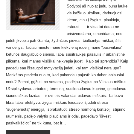
Sodyboj aš nuolat judu, būnu lauke,
vis kažkuo užsiimu, darbuojuosi
kieme, einu į žygius, plaukioju,
irstausi – – ir visa tai darau ne
prisiversdama, o norėdama, nes
judėti įkvepia pati Gamta, žydinčios pievos, čiulbantys miškai, šilti
vandenys. Tačiau mieste mane kiekvieną rudenį mane “pasveikina”
keturios daugiabučio sienos, labai susitraukęs pasaulis ir urbanistinė
pilkuma, kuri manęs visiškai neįkvepia judėti. Kaip tai sprendžiu? Kaip
padedu sau išsaugoti motyvaciją judėti, kai tam visiškai nėra ūpo?
Mankštas pradedu nuo to, kad pabandau pajusti: ko dabar labiausiai
noriu? Pernai, grįžusi po vasaros, pradėjau žygius po Vilniaus miškus.
Užsiplikydavau arbatos į termosą, susikraudavau kuprinę, griebdavau
šiaurietiškas lazdas – ir dvi tris valandas eidavau miškais. Tai buvo
tikrai labai efektyvu: žygiai miškais leisdavo išjudėti streso
“sugeneruotą” energiją, išprakaituoti streso hormoną kortizolį, stiprino
raumenis, padėjo valytis plaučiams ir odai, padėdavo “išvesti
pasivaikščioti” ne tik kūną, bet ir…