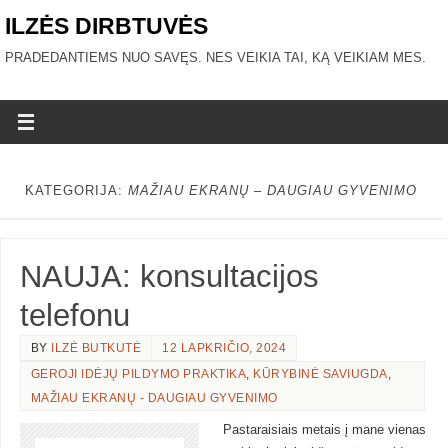
ILZĖS DIRBTUVĖS
PRADEDANTIEMS NUO SAVĘS. NES VEIKIA TAI, KĄ VEIKIAM MES.
KATEGORIJA:
MAŽIAU EKRANŲ – DAUGIAU GYVENIMO
NAUJA: konsultacijos
telefonu
BY
ILZĖ BUTKUTĖ
12 LAPKRIČIO, 2024
GEROJI IDĖJŲ PILDYMO PRAKTIKA
,
KŪRYBINĖ SAVIUGDA
,
MAŽIAU EKRANŲ - DAUGIAU GYVENIMO
Pastaraisiais metais į mane vienas