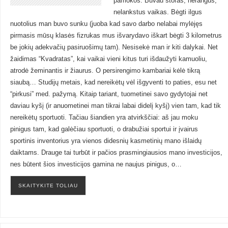
pamokos. Buvau storas, nerangus,
nelankstus vaikas. Bėgti ilgus
nuotolius man buvo sunku (juoba kad savo darbo nelabai mylėjęs
pirmasis mūsų klasės fizrukas mus išvarydavo iškart bėgti 3 kilometrus
be jokių adekvačių pasiruošimų tam). Nesisekė man ir kiti dalykai. Net
žaidimas “Kvadratas”, kai vaikai vieni kitus turi išdaužyti kamuoliu,
atrodė žeminantis ir žiaurus. O persirengimo kambariai kėlė tikrą
siaubą… Studijų metais, kad nereikėtų vėl išgyventi to paties, esu net
“pirkusi” med. pažymą. Kitaip tariant, tuometinei savo gydytojai net
daviau kyšį (ir anuometinei man tikrai labai didelį kyšį) vien tam, kad tik
nereikėtų sportuoti. Tačiau šiandien yra atvirkščiai: aš jau moku
pinigus tam, kad galėčiau sportuoti, o drabužiai sportui ir įvairus
sportinis inventorius yra vienos didesnių kasmetinių mano išlaidų
daiktams. Drauge tai turbūt ir pačios prasmingiausios mano investicijos,
nes būtent šios investicijos gamina ne naujus pinigus, o…
SKAITYKITE TOLIAU