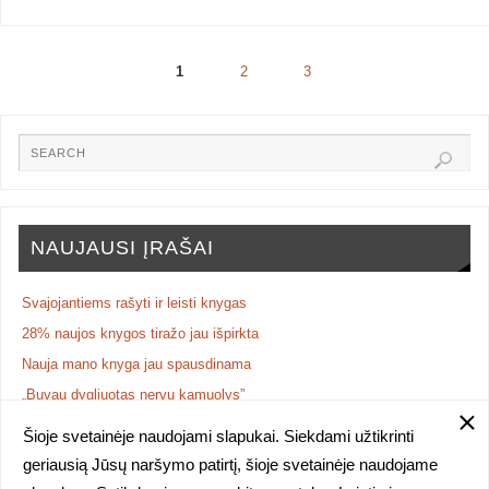
1
2
3
NAUJAUSI ĮRAŠAI
Svajojantiems rašyti ir leisti knygas
28% naujos knygos tiražo jau išpirkta
Nauja mano knyga jau spausdinama
„Buvau dygliuotas nervų kamuolys”
NAUJA KNYGA: poezijos rinkinys „iš Vasarvidžio vados“
Šioje svetainėje naudojami slapukai. Siekdami užtikrinti
geriausią Jūsų naršymo patirtį, šioje svetainėje naudojame