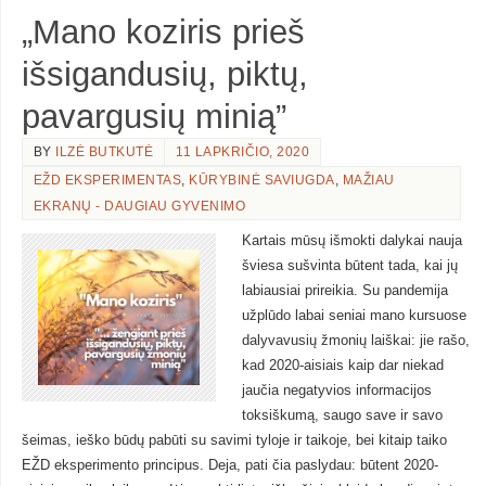
„Mano koziris prieš
išsigandusių, piktų,
pavargusių minią”
BY
ILZĖ BUTKUTĖ
11 LAPKRIČIO, 2020
EŽD EKSPERIMENTAS
,
KŪRYBINĖ SAVIUGDA
,
MAŽIAU
EKRANŲ - DAUGIAU GYVENIMO
Kartais mūsų išmokti dalykai nauja
šviesa sušvinta būtent tada, kai jų
labiausiai prireikia. Su pandemija
užplūdo labai seniai mano kursuose
dalyvavusių žmonių laiškai: jie rašo,
kad 2020-aisiais kaip dar niekad
jaučia negatyvios informacijos
toksiškumą, saugo save ir savo
šeimas, ieško būdų pabūti su savimi tyloje ir taikoje, bei kitaip taiko
EŽD eksperimento principus. Deja, pati čia paslydau: būtent 2020-