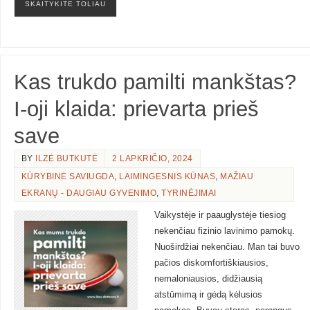
SKAITYKITE TOLIAU
Kas trukdo pamilti mankštas?
I-oji klaida: prievarta prieš
save
BY
ILZĖ BUTKUTĖ
2 LAPKRIČIO, 2024
KŪRYBINĖ SAVIUGDA
,
LAIMINGESNIS KŪNAS
,
MAŽIAU
EKRANŲ - DAUGIAU GYVENIMO
,
TYRINĖJIMAI
Vaikystėje ir paauglystėje tiesiog
nekenčiau fizinio lavinimo pamokų.
Nuoširdžiai nekenčiau. Man tai buvo
pačios diskomfortiškiausios,
nemaloniausios, didžiausią
atstūmimą ir gėdą kėlusios