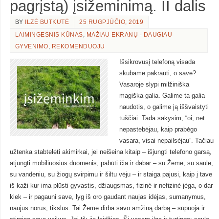
pagrįstą) įsižeminimą. II dalis
BY
ILZĖ BUTKUTĖ
25 RUGPJŪČIO, 2019
LAIMINGESNIS KŪNAS
,
MAŽIAU EKRANŲ - DAUGIAU
GYVENIMO
,
REKOMENDUOJU
Išsikrovusį telefoną visada
skubame pakrauti, o save?
Vasaroje slypi milžiniška
magiška galia. Galime ta galia
naudotis, o galime ją iššvaistyti
tuščiai. Tada sakysim, “oi, net
nepastebėjau, kaip prabėgo
vasara, visai nepailsėjau”. Tačiau
užtenka stabtelėti akimirkai, jei neišeina kitaip – išjungti telefono garsą,
atjungti mobiliuosius duomenis, pabūti čia ir dabar – su Žeme, su saule,
su vandeniu, su žiogų svirpimu ir šiltu vėju – ir staiga pajusi, kaip į tave
iš kaži kur ima plūsti gyvastis, džiaugsmas, fizinė ir nefizinė jėga, o dar
kiek – ir pagauni save, lyg iš oro gaudant naujas idėjas, sumanymus,
naujus norus, tikslus. Tai Žemė dirba savo amžiną darbą – sūpuoja ir