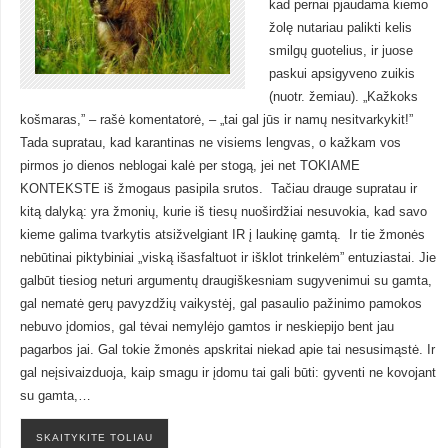
kad pernai pjaudama kiemo
žolę nutariau palikti kelis
smilgų guotelius, ir juose
paskui apsigyveno zuikis
(nuotr. žemiau). „Kažkoks
košmaras,” – rašė komentatorė, – „tai gal jūs ir namų nesitvarkykit!”
Tada supratau, kad karantinas ne visiems lengvas, o kažkam vos
pirmos jo dienos neblogai kalė per stogą, jei net TOKIAME
KONTEKSTE iš žmogaus pasipila srutos. Tačiau drauge supratau ir
kitą dalyką: yra žmonių, kurie iš tiesų nuoširdžiai nesuvokia, kad savo
kieme galima tvarkytis atsižvelgiant IR į laukinę gamtą. Ir tie žmonės
nebūtinai piktybiniai „viską išasfaltuot ir išklot trinkelėm” entuziastai. Jie
galbūt tiesiog neturi argumentų draugiškesniam sugyvenimui su gamta,
gal nematė gerų pavyzdžių vaikystėj, gal pasaulio pažinimo pamokos
nebuvo įdomios, gal tėvai nemylėjo gamtos ir neskiepijo bent jau
pagarbos jai. Gal tokie žmonės apskritai niekad apie tai nesusimąstė. Ir
gal neįsivaizduoja, kaip smagu ir įdomu tai gali būti: gyventi ne kovojant
su gamta,…
SKAITYKITE TOLIAU