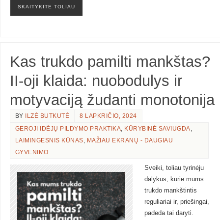
SKAITYKITE TOLIAU
Kas trukdo pamilti mankštas?
II-oji klaida: nuobodulys ir
motyvaciją žudanti monotonija
BY
ILZĖ BUTKUTĖ
8 LAPKRIČIO, 2024
GEROJI IDĖJŲ PILDYMO PRAKTIKA
,
KŪRYBINĖ SAVIUGDA
,
LAIMINGESNIS KŪNAS
,
MAŽIAU EKRANŲ - DAUGIAU
GYVENIMO
Sveiki, toliau tyrinėju
dalykus, kurie mums
trukdo mankštintis
reguliariai ir, priešingai,
padeda tai daryti.