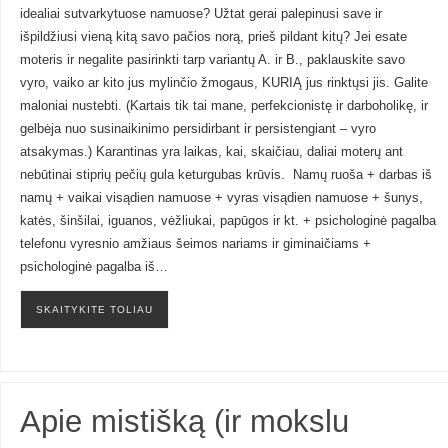
idealiai sutvarkytuose namuose? Užtat gerai palepinusi save ir
išpildžiusi vieną kitą savo pačios norą, prieš pildant kitų? Jei esate
moteris ir negalite pasirinkti tarp variantų A. ir B., paklauskite savo
vyro, vaiko ar kito jus mylinčio žmogaus, KURIĄ jus rinktųsi jis. Galite
maloniai nustebti. (Kartais tik tai mane, perfekcionistę ir darboholikę, ir
gelbėja nuo susinaikinimo persidirbant ir persistengiant – vyro
atsakymas.) Karantinas yra laikas, kai, skaičiau, daliai moterų ant
nebūtinai stiprių pečių gula keturgubas krūvis. Namų ruoša + darbas iš
namų + vaikai visądien namuose + vyras visądien namuose + šunys,
katės, šinšilai, iguanos, vėžliukai, papūgos ir kt. + psichologinė pagalba
telefonu vyresnio amžiaus šeimos nariams ir giminaičiams +
psichologinė pagalba iš…
SKAITYKITE TOLIAU
Apie mistišką (ir mokslu