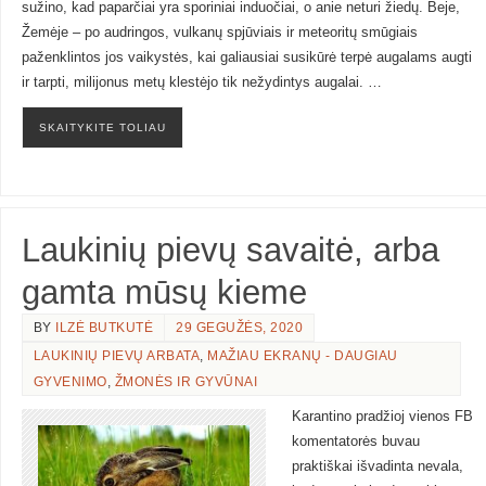
sužino, kad paparčiai yra sporiniai induočiai, o anie neturi žiedų. Beje,
Žemėje – po audringos, vulkanų spjūviais ir meteoritų smūgiais
paženklintos jos vaikystės, kai galiausiai susikūrė terpė augalams augti
ir tarpti, milijonus metų klestėjo tik nežydintys augalai. …
SKAITYKITE TOLIAU
Laukinių pievų savaitė, arba
gamta mūsų kieme
BY
ILZĖ BUTKUTĖ
29 GEGUŽĖS, 2020
LAUKINIŲ PIEVŲ ARBATA
,
MAŽIAU EKRANŲ - DAUGIAU
GYVENIMO
,
ŽMONĖS IR GYVŪNAI
Karantino pradžioj vienos FB
komentatorės buvau
praktiškai išvadinta nevala,