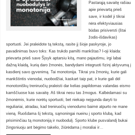
Pastarąją savaitę rašiau
apie prievartą prieš
save, ir kodėl ji tikrai
nėra efektyviausias
būdas prisiversti (štai
žodis-išdavikas)
sportuoti. Jei praleidote tą tekstą, rasite jį šioje paskyroje, jo
pavadinimas buvo toks: Kas trukdo pamilti mankštas? I-oji klaida:
prievarta prieš save Šįsyk aptarsiu kitą, mano pajautimu, irgi labai
dažną klaidą, kurią daro žmonės, bandydami integruoti fizinį aktyvumą į
kasdienį savo gyvenimą. Tai monotonija. Tikrai yra žmonių, kurie gali
mankštintis vienodai, nuobodžiai, kaskart taip pat, ir kurie gali dėl
monotoniškų treniruočių praleisti dar kelias papildomas valandas eismo
kamščiuose kas savaitę. Aš tikrai nesu tas žmogus. Kalbėdamasi su
žmonėmis, kurie norėtų sportuoti, bet niekaip neįgunda daryti to
reguliariai, atradau, kad treniruočių vienodumo baimė atpurto ne mane
vieną. Ruošdama šį tekstą, sąmoningai nueinu į sporto klubą, kad
prisiminčiau tą monotoniją ir nuobodulį. Sporto klube pusvalandį bukai
žingsniuoju ant bėgimo takelio, žiūrėdama į moraliai ir…