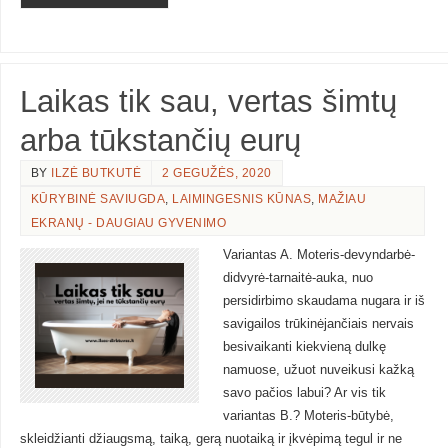
Laikas tik sau, vertas šimtų
arba tūkstančių eurų
BY
ILZĖ BUTKUTĖ
2 GEGUŽĖS, 2020
KŪRYBINĖ SAVIUGDA
,
LAIMINGESNIS KŪNAS
,
MAŽIAU
EKRANŲ - DAUGIAU GYVENIMO
Variantas A. Moteris-devyndarbė-
didvyrė-tarnaitė-auka, nuo
persidirbimo skaudama nugara ir iš
savigailos trūkinėjančiais nervais
besivaikanti kiekvieną dulkę
namuose, užuot nuveikusi kažką
savo pačios labui? Ar vis tik
variantas B.? Moteris-būtybė,
skleidžianti džiaugsmą, taiką, gerą nuotaiką ir įkvėpimą tegul ir ne