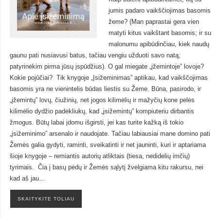
jumis padaro vaikščiojimas basomis
žeme? (Man paprastai gera vien
matyti kitus vaikštant basomis; ir su
malonumu apibūdinčiau, kiek naudų
gaunu pati nusiavusi batus, tačiau vengiu užduoti savo natą;
patyrinėkim pirma jūsų įspūdžius). O gal miegate „įžemintoje” lovoje?
Kokie pojūčiai? Tik knygoje „Įsižeminimas” aptikau, kad vaikščojimas
basomis yra ne vienintelis būdas liestis su Žeme. Būna, pasirodo, ir
„įžemintų” lovų, čiužinių, net jogos kilimėlių ir mažyčių kone pelės
kilimėlio dydžio padėkliukų, kad „įsižemintų” kompiuteriu dirbantis
žmogus. Būtų labai įdomu išgirsti, jei kas turite kažką iš tokio
„įsižeminimo” arsenalo ir naudojate. Tačiau labiausiai mane domino pati
Žemės galia gydyti, raminti, sveikatinti ir net jauninti, kuri ir aptariama
šioje knygoje – remiantis autorių atliktais (tiesa, nedidelių imčių)
tyrimais. Čia į basų pėdų ir Žemės sąlytį žvelgiama kitu rakursu, nei
kad aš jau…
SKAITYKITE TOLIAU