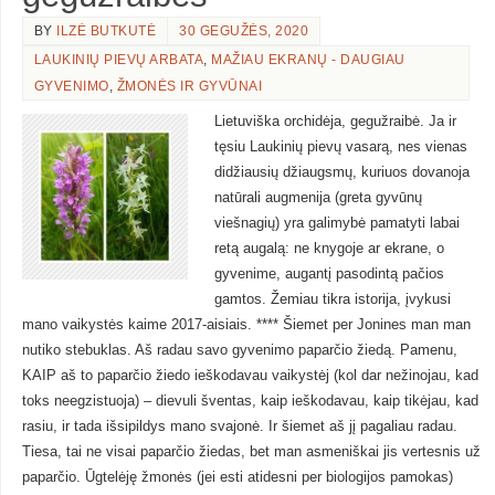
BY
ILZĖ BUTKUTĖ
30 GEGUŽĖS, 2020
LAUKINIŲ PIEVŲ ARBATA
,
MAŽIAU EKRANŲ - DAUGIAU
GYVENIMO
,
ŽMONĖS IR GYVŪNAI
Lietuviška orchidėja, gegužraibė. Ja ir
tęsiu Laukinių pievų vasarą, nes vienas
didžiausių džiaugsmų, kuriuos dovanoja
natūrali augmenija (greta gyvūnų
viešnagių) yra galimybė pamatyti labai
retą augalą: ne knygoje ar ekrane, o
gyvenime, augantį pasodintą pačios
gamtos. Žemiau tikra istorija, įvykusi
mano vaikystės kaime 2017-aisiais. **** Šiemet per Jonines man man
nutiko stebuklas. Aš radau savo gyvenimo paparčio žiedą. Pamenu,
KAIP aš to paparčio žiedo ieškodavau vaikystėj (kol dar nežinojau, kad
toks neegzistuoja) – dievuli šventas, kaip ieškodavau, kaip tikėjau, kad
rasiu, ir tada išsipildys mano svajonė. Ir šiemet aš jį pagaliau radau.
Tiesa, tai ne visai paparčio žiedas, bet man asmeniškai jis vertesnis už
paparčio. Ūgtelėję žmonės (jei esti atidesni per biologijos pamokas)