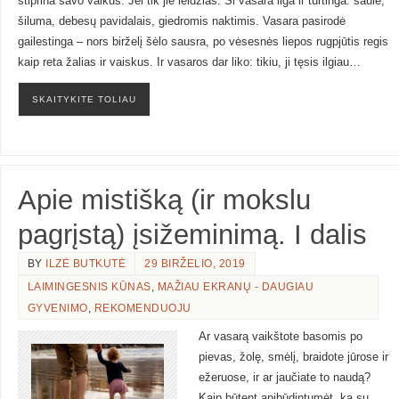
stiprina savo vaikus. Jei tik jie leidžias. Ši vasara ilga ir turtinga: saule,
šiluma, debesų pavidalais, giedromis naktimis. Vasara pasirodė
gailestinga – nors birželį šėlo sausra, po vėsesnės liepos rugpjūtis regis
kaip reta žalias ir vaiskus. Ir vasaros dar liko: tikiu, ji tęsis ilgiau…
SKAITYKITE TOLIAU
Apie mistišką (ir mokslu
pagrįstą) įsižeminimą. I dalis
BY
ILZĖ BUTKUTĖ
29 BIRŽELIO, 2019
LAIMINGESNIS KŪNAS
,
MAŽIAU EKRANŲ - DAUGIAU
GYVENIMO
,
REKOMENDUOJU
Ar vasarą vaikštote basomis po
pievas, žolę, smėlį, braidote jūrose ir
ežeruose, ir ar jaučiate to naudą?
Kaip būtent apibūdintumėt, ką su