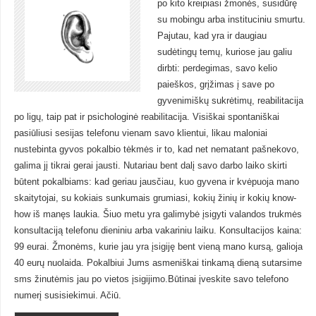
po kito kreipiasi žmonės, susidūrę
su mobingu arba instituciniu smurtu.
Pajutau, kad yra ir daugiau
sudėtingų temų, kuriose jau galiu
dirbti: perdegimas, savo kelio
paieškos, grįžimas į save po
gyvenimiškų sukrėtimų, reabilitacija
po ligų, taip pat ir psichologinė reabilitacija. Visiškai spontaniškai
pasiūliusi sesijas telefonu vienam savo klientui, likau maloniai
nustebinta gyvos pokalbio tėkmės ir to, kad net nematant pašnekovo,
galima jį tikrai gerai jausti. Nutariau bent dalį savo darbo laiko skirti
būtent pokalbiams: kad geriau jausčiau, kuo gyvena ir kvėpuoja mano
skaitytojai, su kokiais sunkumais grumiasi, kokių žinių ir kokių know-
how iš manęs laukia. Šiuo metu yra galimybė įsigyti valandos trukmės
konsultaciją telefonu dieniniu arba vakariniu laiku. Konsultacijos kaina:
99 eurai. Žmonėms, kurie jau yra įsigiję bent vieną mano kursą, galioja
40 eurų nuolaida. Pokalbiui Jums asmeniškai tinkamą dieną sutarsime
sms žinutėmis jau po vietos įsigijimo.Būtinai įveskite savo telefono
numerį susisiekimui. Ačiū.