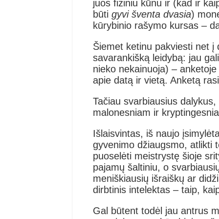
juos fiziniu kūnu ir (kad ir ka
būti
gyvi šventa dvasia
) mone
kūrybinio rašymo kursas – dar
Šiemet ketinu pakviesti net į
savarankišką leidybą: jau gali
nieko nekainuoja) – anketoje
apie datą ir vietą. Anketą ras
Tačiau svarbiausius dalykus,
malonesniam ir kryptingesni
Išlaisvintas, iš naujo įsimylė
gyvenimo džiaugsmo, atlikti te
puoselėti meistrystę šioje sri
pajamų šaltiniu, o svarbiausi
meniškiausių išraiškų ar did
dirbtinis intelektas – taip, ka
Gal būtent todėl jau antrus 