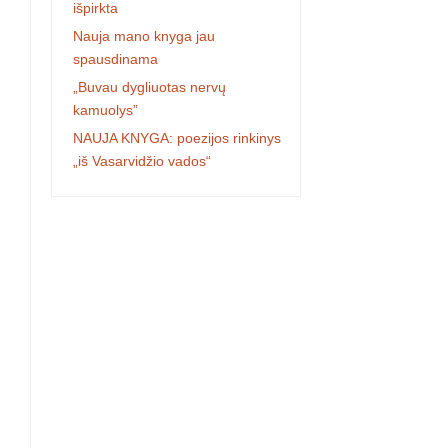
išpirkta
Nauja mano knyga jau
spausdinama
„Buvau dygliuotas nervų
kamuolys”
NAUJA KNYGA: poezijos rinkinys
„iš Vasarvidžio vados“