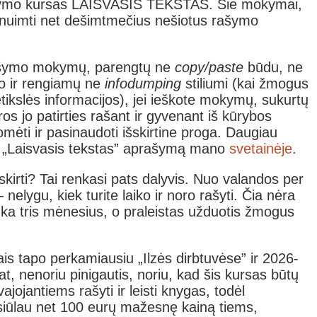
ašymo kursas LAISVASIS TEKSTAS. Šie mokymai,
i „nuimti net dešimtmečius nešiotus rašymo
 rašymo mokymų, parengtų ne
copy/paste
būdu, ne
to ir rengiamų ne
infodumping
stiliumi (kai žmogus
tikslės informacijos), jei ieškote mokymų, sukurtų
os jo patirties rašant ir gyvenant iš kūrybos
mėti ir pasinaudoti išskirtine proga. Daugiau
so „Laisvasis tekstas” aprašymą mano
svetainėje
.
skirti? Tai renkasi pats dalyvis. Nuo valandos per
 nelygu, kiek turite laiko ir noro rašyti. Čia nėra
nka tris mėnesius, o praleistas užduotis žmogus
is tapo perkamiausiu „Ilzės dirbtuvėse” ir 2026-
 pat, nenoriu pinigautis, noriu, kad šis kursas būtų
jojantiems rašyti ir leisti knygas, todėl
 siūlau net 100 eurų mažesnę kainą tiems,