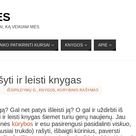
ĖS
I, KĄ VEIKIAM MES.
AIKO PATIKRINTI KURSAI
KNYGOS
APIE
ti ir leisti knygas
6
IŠSIPILDYMŲ G.
,
KNYGOS
,
KŪRYBINIS RAŠYMAS
ą? Gal net patys išleisti ją? O gal ir uždirbti iš
ir leisti knygas šiemet turiu gerų naujienų. Jau
rinės
kūrybos
ir esu pasirengusi pasidalinti
viskuo
,
usiai trukdo) rašyti, išbaigti kūrinius, paversti