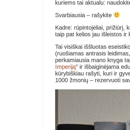
kuriems tai aktualu: naudokit
Svarbiausia – rašykite
Kadre: rūpintojėliai, prižiūrį,
taip pat kelios jau išleistos 
Tai visiškai iššluotas eseistik
(ruošiamas antrasis leidimas
perkamiausia mano knyga ta
Imperiją
” ir išbaiginėjama ed
kūrybiškiau rašyti, kuri ir g
1000 žmonių – rezervuoti sa