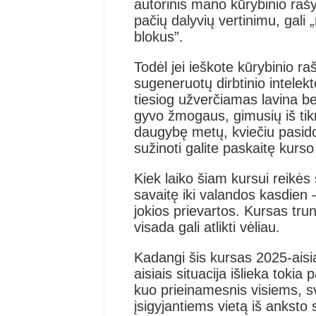
autorinis mano kūrybinio r
pačių dalyvių vertinimu, gal
blokus”.
Todėl jei ieškote kūrybinio
sugeneruotų dirbtinio intelek
tiesiog užverčiamas lavina be
gyvo žmogaus, gimusių iš tikr
daugybę metų, kviečiu pasido
sužinoti galite paskaitę kur
Kiek laiko šiam kursui reikės 
savaitę iki valandos kasdien –
jokios prievartos. Kursas tru
visada gali atlikti vėliau.
Kadangi šis kursas 2025-aisia
aisiais situacija išlieka tokia
kuo prieinamesnis visiems, sva
įsigyjantiems vietą iš anksto