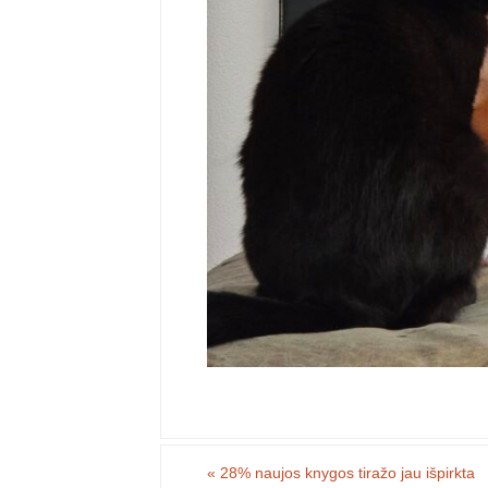
«
28% naujos knygos tiražo jau išpirkta