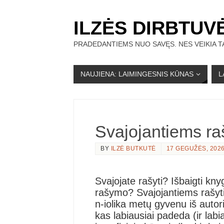
ILZĖS DIRBTUV
PRADEDANTIEMS NUO SAVĘS. NES VEIKIA TA
NAUJIENA: LAIMINGESNIS KŪNAS
L
Svajojantiems rašy
BY
ILZĖ BUTKUTĖ
17 GEGUŽĖS, 202
Svajojate rašyti? Išbaigti knyg
rašymo? Svajojantiems rašyti 
n-iolika metų gyvenu iš auto
kas labiausiai padeda (ir labia