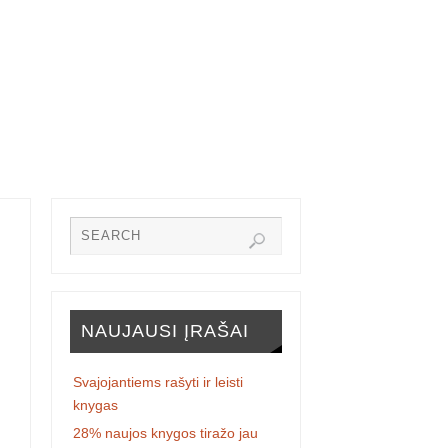
NAUJAUSI ĮRAŠAI
Svajojantiems rašyti ir leisti
knygas
28% naujos knygos tiražo jau