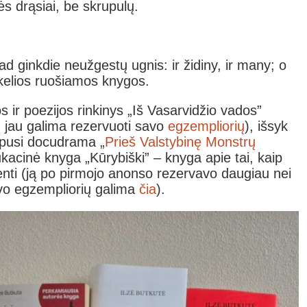
ės drąsiai, be skrupulų.
 kad ginkdie neužgestų ugnis: ir židiny, ir many; o
ir kelios ruošiamos knygos.
os ir poezijos rinkinys „Iš Vasarvidžio vados”
, jau galima rezervuoti savo
egzempliorių
), išsyk
pusi docudrama „
Prieš Valstybinę Monstrų
ukacinė knyga „Kūrybiški” – knyga apie tai, kaip
yventi (ją po pirmojo anonso rezervavo daugiau nei
vo egzempliorių galima
čia
).