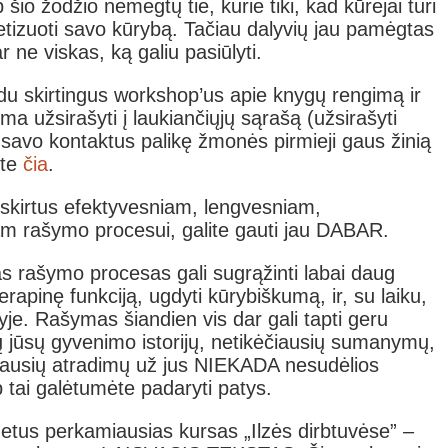
ip šio žodžio nemėgtų tie, kurie tiki, kad kūrėjai turi
tizuoti savo kūrybą. Tačiau dalyvių jau pamėgtas
 ne viskas, ką galiu pasiūlyti.
 du skirtingus workshop’us apie knygų rengimą ir
ma užsirašyti į laukiančiųjų sąrašą (užsirašyti
 savo kontaktus palikę žmonės pirmieji gaus žinią
ite
čia
.
 skirtus efektyvesniam, lengvesniam,
am rašymo procesui, galite gauti jau DABAR.
tas rašymo procesas gali sugrąžinti labai daug
rapinę funkciją, ugdyti kūrybiškumą, ir, su laiku,
tyje. Rašymas šiandien vis dar gali tapti geru
ų jūsų gyvenimo istorijų, netikėčiausių sumanymų,
žiausių atradimų už jus NIEKADA nesudėlios
ip tai galėtumėte padaryti patys.
metus perkamiausias kursas „Ilzės dirbtuvėse” –