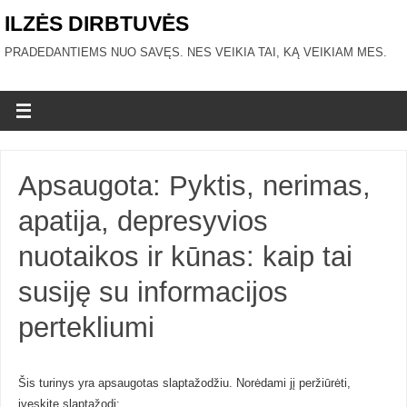
ILZĖS DIRBTUVĖS
PRADEDANTIEMS NUO SAVĘS. NES VEIKIA TAI, KĄ VEIKIAM MES.
Apsaugota: Pyktis, nerimas,
apatija, depresyvios
nuotaikos ir kūnas: kaip tai
susiję su informacijos
pertekliumi
Šis turinys yra apsaugotas slaptažodžiu. Norėdami jį peržiūrėti,
įveskite slaptažodį: