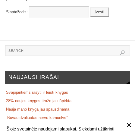
Slaptažodis:
NAUJAUSI ĮRAŠAI
Svajojantiems rašyti ir leisti knygas
28% naujos knygos tiražo jau išpirkta
Nauja mano knyga jau spausdinama
„Buvau dygliuotas nervų kamuolys”
NAUJA KNYGA: poezijos rinkinys „iš Vasarvidžio vados“
Šioje svetainėje naudojami slapukai. Siekdami užtikrinti