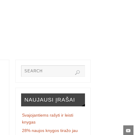
NAUJAUSI ĮRAŠAI
Svajojantiems rašyti ir leisti
knygas
28% naujos knygos tiražo jau