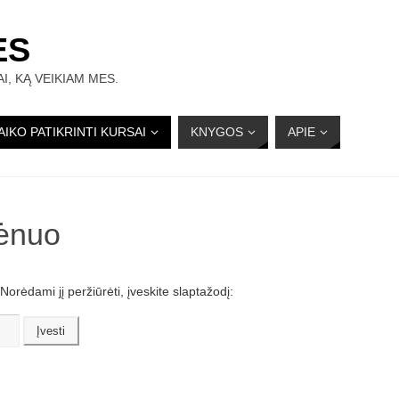
ĖS
I, KĄ VEIKIAM MES.
AIKO PATIKRINTI KURSAI
KNYGOS
APIE
ėnuo
orėdami jį peržiūrėti, įveskite slaptažodį: