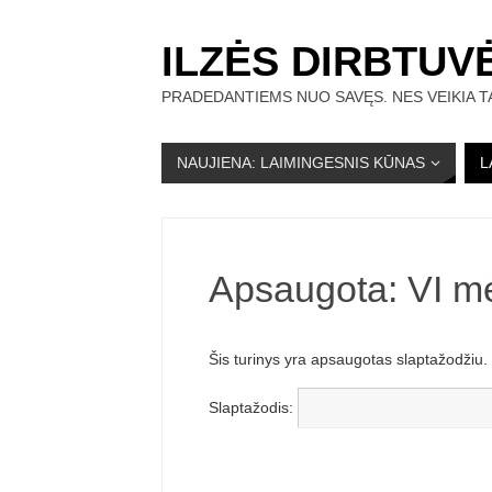
ILZĖS DIRBTUV
PRADEDANTIEMS NUO SAVĘS. NES VEIKIA TA
NAUJIENA: LAIMINGESNIS KŪNAS
L
Apsaugota: VI m
Šis turinys yra apsaugotas slaptažodžiu. N
Slaptažodis: