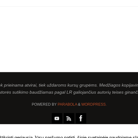
iek prieinama atvirai, tiek uždaroms kursų grupėms. Medžiagos kopijavim
utorės sutikimo baudžiamas pagal LR galiojančius autorių teises ginanč
POWERED BY
PARABOLA
&
WORDPRESS.
tikrinti geriausią Jūsų naršymo patirtį, šioje svetainėje naudojame s