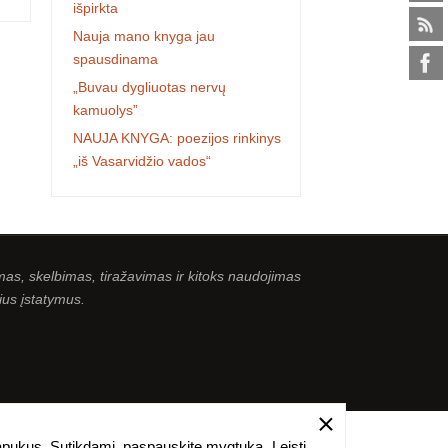
išpirkta
Nauja mano knyga jau
spausdinama
„Buvau dygliuotas nervų
kamuolys”
NAUJA KNYGA: poezijos rinkinys
„iš Vasarvidžio vados“
as, skelbimas, tiražavimas ir kitoks naudojimas
ius įstatymus.
lapukus. Sutikdami, paspauskite mygtuką „Leisti