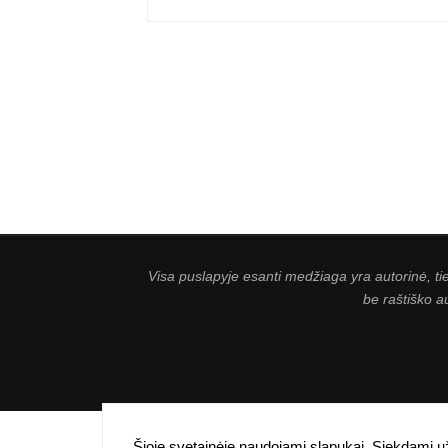
Visa puslapyje esanti medžiaga yra autorinė, t
be raštiško a
Šioje svetainėje naudojami slapukai. Siekdami už