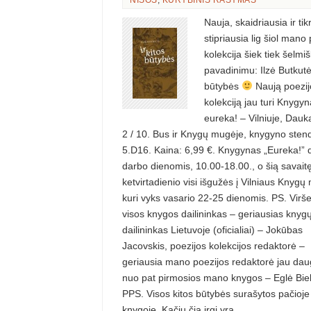
NIŠOS
,
KŪRYBINIS RAŠYMAS
Nauja, skaidriausia ir tik
stipriausia lig šiol mano
kolekcija šiek tiek šelmi
pavadinimu: Ilzė Butkutė 
būtybės
Naują poezij
kolekciją jau turi Knygy
eureka! – Vilniuje, Dauk
2 / 10. Bus ir Knygų mugėje, knygyno sten
5.D16. Kaina: 6,99 €. Knygynas „Eureka!” 
darbo dienomis, 10.00-18.00., o šią savait
ketvirtadienio visi išgužės į Vilniaus Knygų
kuri vyks vasario 22-25 dienomis. PS. Viršel
visos knygos dailininkas – geriausias knyg
dailininkas Lietuvoje (oficialiai) – Jokūbas
Jacovskis, poezijos kolekcijos redaktorė –
geriausia mano poezijos redaktorė jau dau
nuo pat pirmosios mano knygos – Eglė Biel
PPS. Visos kitos būtybės surašytos pačioje
knygoje. Kačių čia irgi yra.