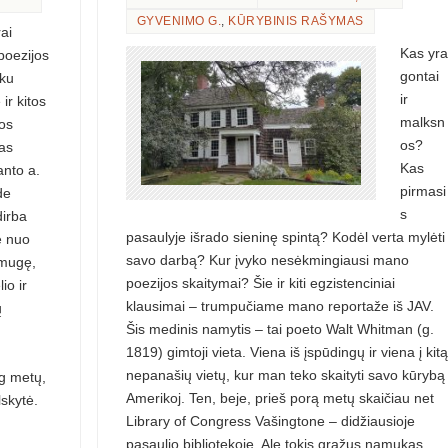
GYVENIMO G.
,
KŪRYBINIS RAŠYMAS
rai
Kas yra
 poezijos
gontai
šku
ir
ir kitos
malksn
os
os?
nas
Kas
anto a.
pirmasi
de
s
dirba
pasaulyje išrado sieninę spintą? Kodėl verta mylėti
ę nuo
savo darbą? Kur įvyko nesėkmingiausi mano
 mugę,
poezijos skaitymai? Šie ir kiti egzistenciniai
io ir
klausimai – trumpučiame mano reportaže iš JAV.
ų
Šis medinis namytis – tai poeto Walt Whitman (g.
1819) gimtoji vieta. Viena iš įspūdingų ir viena į kitą
nepanašių vietų, kur man teko skaityti savo kūrybą
g metų,
Amerikoj. Ten, beje, prieš porą metų skaičiau net
skytė.
Library of Congress Vašingtone – didžiausioje
pasaulio bibliotekoje. Ale tokis gražus namukas