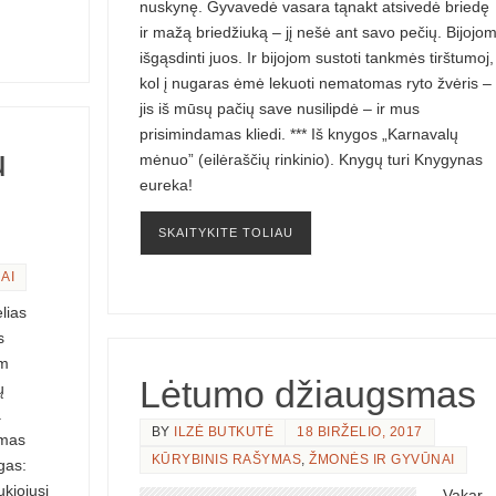
nuskynę. Gyvavedė vasara tąnakt atsivedė briedę
ir mažą briedžiuką – jį nešė ant savo pečių. Bijojo
išgąsdinti juos. Ir bijojom sustoti tankmės tirštumoj,
kol į nugaras ėmė lekuoti nematomas ryto žvėris –
jis iš mūsų pačių save nusilipdė – ir mus
prisimindamas kliedi. *** Iš knygos „Karnavalų
u
mėnuo” (eilėraščių rinkinio). Knygų turi Knygynas
eureka!​
SKAITYKITE TOLIAU
AI
lias
s
ėm
Lėtumo džiaugsmas
ų
.
BY
ILZĖ BUTKUTĖ
18 BIRŽELIO, 2017
ymas
KŪRYBINIS RAŠYMAS
,
ŽMONĖS IR GYVŪNAI
gas:
ukiojusi
Vakar