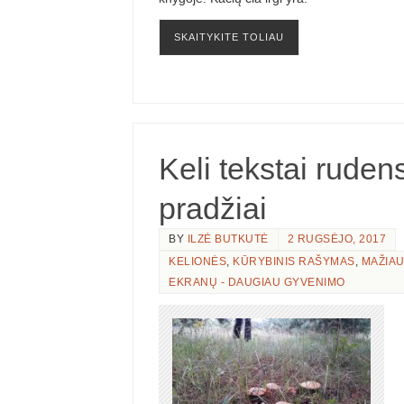
SKAITYKITE TOLIAU
Keli tekstai ruden
pradžiai
BY
ILZĖ BUTKUTĖ
2 RUGSĖJO, 2017
KELIONĖS
,
KŪRYBINIS RAŠYMAS
,
MAŽIA
EKRANŲ - DAUGIAU GYVENIMO