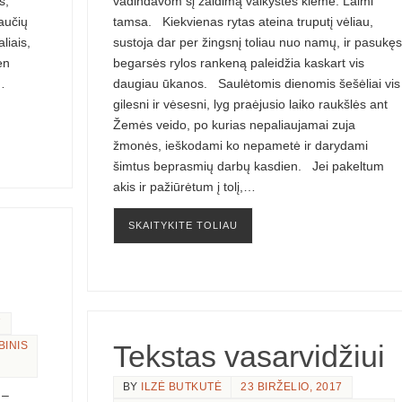
s,
vadindavom šį žaidimą vaikystės kieme. Laimi
aučių
tamsa. Kiekvienas rytas ateina truputį vėliau,
liais,
sustoja dar per žingsnį toliau nuo namų, ir pasukęs
en
begarsės rylos rankeną paleidžia kaskart vis
…
daugiau ūkanos. Saulėtomis dienomis šešėliai vis
gilesni ir vėsesni, lyg praėjusio laiko raukšlės ant
Žemės veido, po kurias nepaliaujamai zuja
žmonės, ieškodami ko nepametė ir darydami
šimtus beprasmių darbų kasdien. Jei pakeltum
akis ir pažiūrėtum į tolį,…
SKAITYKITE TOLIAU
7
BINIS
Tekstas vasarvidžiui
BY
ILZĖ BUTKUTĖ
23 BIRŽELIO, 2017
–