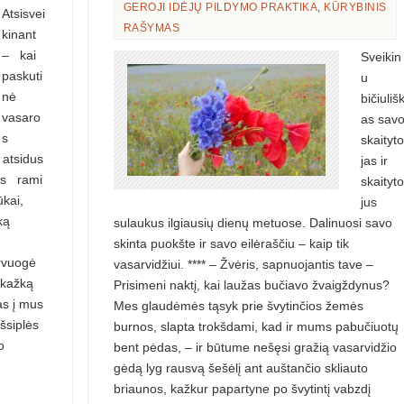
GEROJI IDĖJŲ PILDYMO PRAKTIKA
,
KŪRYBINIS
Atsisvei
RAŠYMAS
kinant
– kai
Sveikin
paskuti
u
nė
bičiuliš
vasaro
as sav
s
skaityto
s atsidus
jas ir
ris rami
skaityto
ūkai,
jus
ką
sulaukus ilgiausių dienų metuose. Dalinuosi savo
skinta puokšte ir savo eilėraščiu – kaip tik
ervuogė
vasarvidžiui. **** – Žvėris, sapnuojantis tave –
 kažką
Prisimeni naktį, kai laužas bučiavo žvaigždynus?
as į mus
Mes glaudėmės tąsyk prie švytinčios žemės
šsiplės
burnos, slapta trokšdami, kad ir mums pabučiuotų
o
bent pėdas, – ir būtume nešęsi gražią vasarvidžio
gėdą lyg rausvą šešėlį ant auštančio skliauto
briaunos, kažkur papartyne po švytintį vabzdį