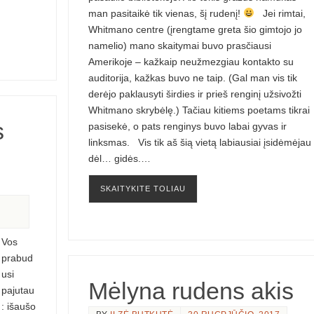
man pasitaikė tik vienas, šį rudenį!
Jei rimtai,
Whitmano centre (įrengtame greta šio gimtojo jo
namelio) mano skaitymai buvo prasčiausi
Amerikoje – kažkaip neužmezgiau kontakto su
auditorija, kažkas buvo ne taip. (Gal man vis tik
derėjo paklausyti širdies ir prieš renginį užsivožti
Whitmano skrybėlę.) Tačiau kitiems poetams tikrai
s
pasisekė, o pats renginys buvo labai gyvas ir
linksmas. Vis tik aš šią vietą labiausiai įsidėmėjau
dėl… gidės.…
SKAITYKITE TOLIAU
U
Vos
prabud
usi
Mėlyna rudens akis
pajutau
: išaušo