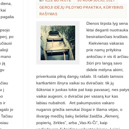
BY
ILZĖ BUTKUTĖ
30 RUGPJŪČIO, 2017
diena,
GEROJI IDĖJŲ PILDYMO PRAKTIKA
,
KŪRYBINIS
kai
RAŠYMAS
pagalia
Dienos tirpsta lyg sena
ypsojo
lėtai deganti nuotrauka
perį, po
besiraitančiais kraštais.
učiausi
Kiekvienas vakaras
lioji
prie namų pritykina
yk mano
anksčiau ir vis iš arčiau
 ją
žiūri pro langą savo
lgu
didele mėlyna akimi,
priverkusia pilną dangų rašalo. Iš rašalo tamsos
ačiau
kartkartėm išnyra vaikai su dviračiais: tik jų
u į
šūksniai ir juokas tokie pat kaip pavasarį, nes paty
no
vaikai augesni, o dviračiai per vasarą kur kas
s ir
labiau nubalnoti. Ant pakumpusios vakaro
agalo jo
nugaros griežia senukai žiogai ir šlama vėjas, o
 Tačiau
išvargę medžių šakų šešėliai žaidžia „Akmenį,
usiau
popierių, žirkles”, arba „Vas-Ki-Či”, kaip