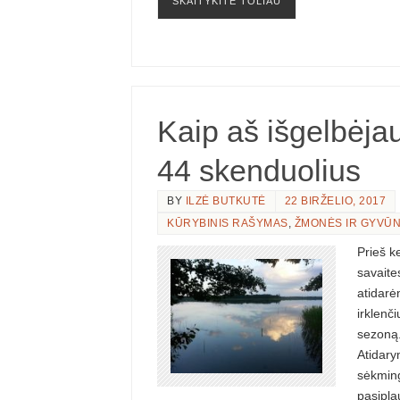
SKAITYKITE TOLIAU
Kaip aš išgelbėja
44 skenduolius
BY
ILZĖ BUTKUTĖ
22 BIRŽELIO, 2017
KŪRYBINIS RAŠYMAS
,
ŽMONĖS IR GYVŪN
Prieš ke
savaite
atidar
irklenči
sezoną
Atidar
sėkmin
pasipla