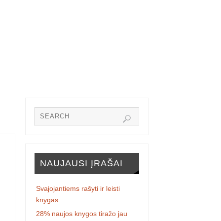
NAUJAUSI ĮRAŠAI
o
Svajojantiems rašyti ir leisti
knygas
28% naujos knygos tiražo jau