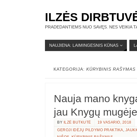
ILZĖS DIRBTUV
PRADEDANTIEMS NUO SAVĘS. NES VEIKIA TA
NAUJIENA: LAIMINGESNIS KŪNAS
L
KATEGORIJA:
KŪRYBINIS RAŠYMAS
Nauja mano knyg
jau Knygų mugėj
BY
ILZĖ BUTKUTĖ
19 VASARIO, 2018
GEROJI IDĖJŲ PILDYMO PRAKTIKA
,
JAUK