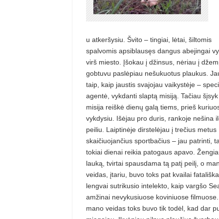
u atkeršysiu. Švito – tingiai, lėtai, šiltomis
spalvomis apsiblausęs dangus abejingai v
virš miesto. Įšokau į džinsus, nėriau į džem
gobtuvu paslėpiau nešukuotus plaukus. Ja
taip, kaip jaustis svajojau vaikystėje – specia
agentė, vykdanti slaptą misiją. Tačiau šįs
misija reiškė dienų galą tiems, prieš kuriuos
vykdysiu. Išėjau pro duris, rankoje nešina i
peiliu. Laiptinėje dirstelėjau į trečius metus
skaičiuojančius sportbačius – jau patrinti, t
tokiai dienai reikia patogaus apavo. Žengia
lauką, tvirtai spausdama tą patį peilį, o ma
veidas, įtariu, buvo toks pat kvailai fatališka
lengvai sutrikusio intelekto, kaip vargšo Se
amžinai nevykusiuose koviniuose filmuose.
mano veidas toks buvo tik todėl, kad dar p