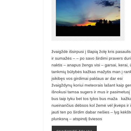
žvaigždė išsirpusi į šlapią žolę kris pasauli
ir sumažės – – po savo širdimi pravers du
naktis – anapus žengs visi – garsai, kerai, 
tankmių būtybės kažkas mažytis man į ran
įsikibęs vos girdimai paklaus ar dar esi
žvaigždynų koriui meteorais lašant kaip g
išnokusi tamsa sugers ir mus ir pasimetusį
bus taip tyku bet tos tylos bus maža kažk
nueinančius dėbsos kol žemė vėl įkvėps ir i
jauti ten po širdim dabar nešies – lyg kėkšt
plunksną – atspindį šviesos