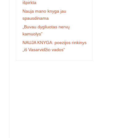
išpirkta
Nauja mano knyga jau
spausdinama
„Buvau dygliuotas nervų
kamuolys”
NAUJA KNYGA: poezijos rinkinys
„iš Vasarvidžio vados“