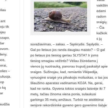
vaikštin
ėliau
ėdami
radom
 ant
sraigių.
oju tik
– Čia
ėjau
kažkok
uozapo,
s jų
dar
suvažiavimas, – sakau. – Sąskrydis. Sąslydis. –
stovom.
Gal po lietaus jos randa daugiau maisto? – O gal
deny,
po lietaus jos tiesiog geriau SLYSTA? Ir joms
uos,
tiesiog smagiau vėžintis? Vėliau žiūrėdama į
erai,
vienos jų nuotrauką, panorau truputį paskaityt apie
tolies –
sraiges. Sužinojau, kad, remiantis Vikipedija,
uliuoja.
vynuoginė sraigė yra pilvakojis moliuskas, o tas jos
lop
šliaužimo aparatas vadinamas KOJA. Na, gerai,
o ką
kad ne ranka. Gyvena tokios sraigės laisvėje iki 7
dar
metų, tačiau žinoma viena ponia, sulaukusi
garbingo 35 metų amžiaus. Turbūt ne atsitiktinai
paudžia
senjorė rekordininkė gyveno gero gyvenimo šalyje