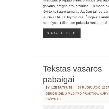
miegojau. Įkvėpiau pilnus plaučius žvarbau
gaivaus, drėgno oro, atsidusau, iš mano pl
išvirto keli garo tumulai. Jaučiau tai, po para
jaučiau TAI. Tai tvyrojo ore. Žinojau: šiandi
atkeršysiu ir šiandien pakelsiu ranką prieš
SKAITYKITE TOLIAU
Tekstas vasaros
pabaigai
BY
ILZĖ BUTKUTĖ
28 RUGPJŪČIO, 201
GEROJI IDĖJŲ PILDYMO PRAKTIKA
,
KŪRY
RAŠYMAS