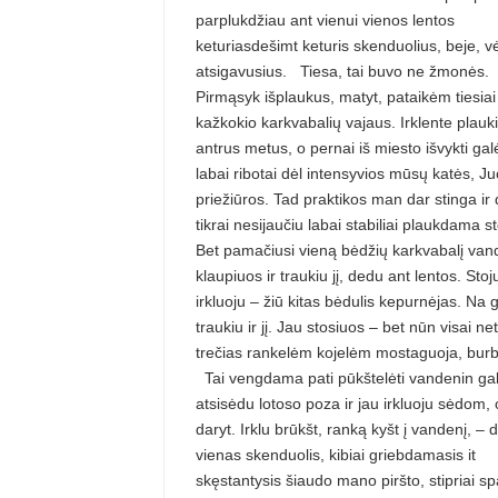
parplukdžiau ant vienui vienos lentos
keturiasdešimt keturis skenduolius, beje, v
atsigavusius. Tiesa, tai buvo ne žmonės.
Pirmąsyk išplaukus, matyt, pataikėm tiesiai
kažkokio karkvabalių vajaus. Irklente plauki
antrus metus, o pernai iš miesto išvykti gal
labai ribotai dėl intensyvios mūsų katės, J
priežiūros. Tad praktikos man dar stinga ir 
tikrai nesijaučiu labai stabiliai plaukdama 
Bet pamačiusi vieną bėdžių karkvabalį van
klaupiuos ir traukiu jį, dedu ant lentos. Stoj
irkluoju – žiū kitas bėdulis kepurnėjas. Na g
traukiu ir jį. Jau stosiuos – bet nūn visai ne
trečias rankelėm kojelėm mostaguoja, burb
Tai vengdama pati pūkštelėti vandenin ga
atsisėdu lotoso poza ir jau irkluoju sėdom, 
daryt. Irklu brūkšt, ranką kyšt į vandenį, – 
vienas skenduolis, kibiai griebdamasis it
skęstantysis šiaudo mano piršto, stipriai s