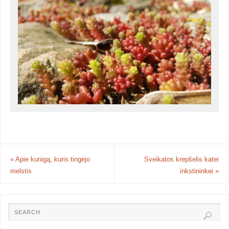
«
Apie kunigą, kuris tingėjo
Sveikatos krepšelis katei
melstis
inkstininkei
»