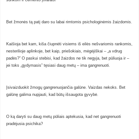
Bet žmonės tą patį daro su labai rimtomis psichologinėmis žaizdomis.
Kaišioja bet kam, kiša čiupnėti visiems iš eilės nešvariomis rankomis,
nesterilioje aplinkoje, bet kaip, priešokiais, mėgėjiškai – „a vdrug
padės?” O paskui stebisi, kad žaizdos ne tik negyja, bet pūliuoja ir –
jei toks „gydymasis” tęsiasi daug metų – ima gangrenuoti.
Įsivaizduokit žmogų gangrenuojančia galūne. Vaizdas nekoks. Bet
galūnę galima nupjauti, kad būtų išsaugota gyvybė.
O ką daryti su daug metų pūliais aptekusia, kad net gangrenuoti
pradėjusia psichika?