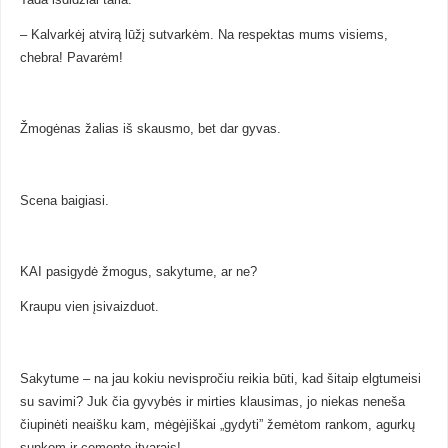
– Kalvarkėj atvirą lūžį sutvarkėm. Na respektas mums visiems,
chebra! Pavarėm!
Žmogėnas žalias iš skausmo, bet dar gyvas.
Scena baigiasi.
KAI pasigydė žmogus, sakytume, ar ne?
Kraupu vien įsivaizduot.
Sakytume – na jau kokiu nevispročiu reikia būti, kad šitaip elgtumeisi
su savimi? Juk čia gyvybės ir mirties klausimas, jo niekas neneša
čiupinėti neaišku kam, mėgėjiškai „gydyti” žemėtom rankom, agurkų
sunkom ir cemento įtvarais!