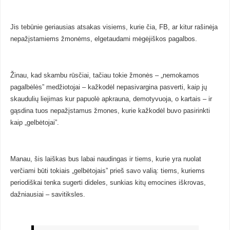
Jis tebūnie geriausias atsakas visiems, kurie čia, FB, ar kitur rašinėja
nepažįstamiems žmonėms, elgetaudami mėgėjiškos pagalbos.
Žinau, kad skambu rūsčiai, tačiau tokie žmonės – „nemokamos
pagalbėlės” medžiotojai – kažkodėl nepasivargina pasverti, kaip jų
skaudulių liejimas kur papuolė apkrauna, demotyvuoja, o kartais – ir
gąsdina tuos nepažįstamus žmones, kurie kažkodėl buvo pasirinkti
kaip „gelbėtojai”.
Manau, šis laiškas bus labai naudingas ir tiems, kurie yra nuolat
verčiami būti tokiais „gelbėtojais” prieš savo valią: tiems, kuriems
periodiškai tenka sugerti dideles, sunkias kitų emocines iškrovas,
dažniausiai – savitiksles.