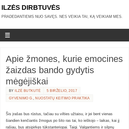
ILZĖS DIRBTUVĖS
PRADEDANTIEMS NUO SAVĘS. NES VEIKIA TAI, KĄ VEIKIAM MES.
Apie žmones, kurie emocines
žaizdas bando gydytis
mėgėjiškai
BY
ILZĖ BUTKUTĖ
5 BIRŽELIO, 2017
GYVENIMO G.
,
NUOSTATŲ KEITIMO PRAKTIKA
Šis įrašas bus rūstus, tačiau su vilties užtaisu, ir jei bent vienas
šiandien kenčiantis žmogus po šito ras tai, ko ieškojo – laikas, kai jį
rašiau, bus atsipirkęs tūkstanteriopai. Taigi. Valgantiems ir silpnų