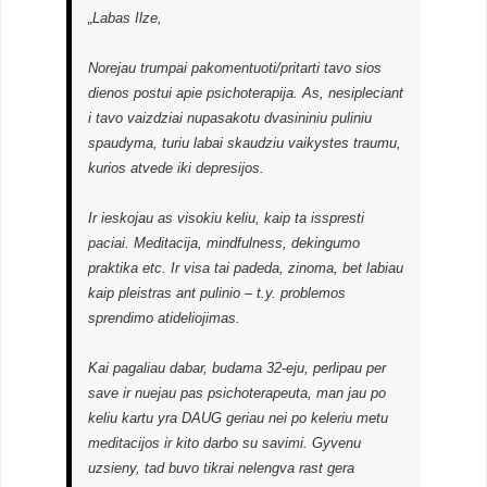
„Labas Ilze,
Norejau trumpai pakomentuoti/pritarti tavo sios
dienos postui apie psichoterapija. As, nesipleciant
i tavo vaizdziai nupasakotu dvasininiu puliniu
spaudyma, turiu labai skaudziu vaikystes traumu,
kurios atvede iki depresijos.
Ir ieskojau as visokiu keliu, kaip ta isspresti
paciai. Meditacija, mindfulness, dekingumo
praktika etc. Ir visa tai padeda, zinoma, bet labiau
kaip pleistras ant pulinio – t.y. problemos
sprendimo atideliojimas.
Kai pagaliau dabar, budama 32-eju, perlipau per
save ir nuejau pas psichoterapeuta, man jau po
keliu kartu yra DAUG geriau nei po keleriu metu
meditacijos ir kito darbo su savimi. Gyvenu
uzsieny, tad buvo tikrai nelengva rast gera