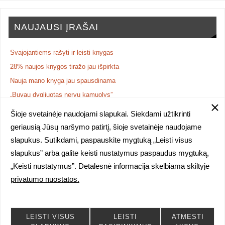
NAUJAUSI ĮRAŠAI
Svajojantiems rašyti ir leisti knygas
28% naujos knygos tiražo jau išpirkta
Nauja mano knyga jau spausdinama
„Buvau dygliuotas nervų kamuolys”
NAUJA KNYGA: poezijos rinkinys „iš Vasarvidžio vados“
Šioje svetainėje naudojami slapukai. Siekdami užtikrinti
geriausią Jūsų naršymo patirtį, šioje svetainėje naudojame
slapukus. Sutikdami, paspauskite mygtuką „Leisti visus
slapukus” arba galite keisti nustatymus paspaudus mygtuką,
Visa puslapyje esanti medžiaga yra autorinė, tiek prieinama atvirai, tiek
„Keisti nustatymus”. Detalesnė informacija skelbiama skiltyje
uždaroms kursų grupėms. Medžiagos kopijavimas, skelbimas,
privatumo nuostatos.
tiražavimas ir kitoks naudojimas be raštiško autorės sutikimo
baudžiamas pagal LR galiojančius autorių teises ginančius įstatymus.
POWERED BY
PARABOLA
&
WORDPRESS.
LEISTI VISUS
LEISTI
ATMESTI