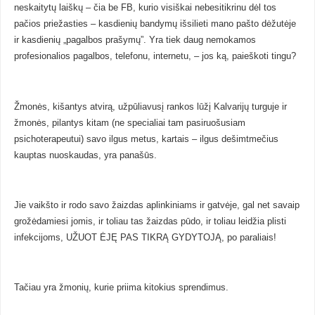
neskaitytų laiškų – čia be FB, kurio visiškai nebesitikrinu dėl tos
pačios priežasties – kasdienių bandymų išsilieti mano pašto dėžutėje
ir kasdienių „pagalbos prašymų”. Yra tiek daug nemokamos
profesionalios pagalbos, telefonu, internetu, – jos ką, paieškoti tingu?
Žmonės, kišantys atvirą, užpūliavusį rankos lūžį Kalvarijų turguje ir
žmonės, pilantys kitam (ne specialiai tam pasiruošusiam
psichoterapeutui) savo ilgus metus, kartais – ilgus dešimtmečius
kauptas nuoskaudas, yra panašūs.
Jie vaikšto ir rodo savo žaizdas aplinkiniams ir gatvėje, gal net savaip
grožėdamiesi jomis, ir toliau tas žaizdas pūdo, ir toliau leidžia plisti
infekcijoms, UŽUOT ĖJĘ PAS TIKRĄ GYDYTOJĄ, po paraliais!
Tačiau yra žmonių, kurie priima kitokius sprendimus.