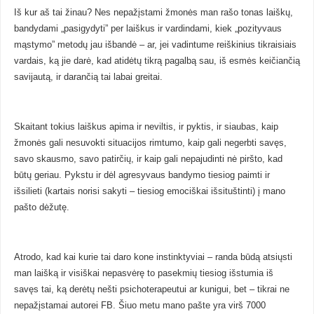
Iš kur aš tai žinau? Nes nepažįstami žmonės man rašo tonas laiškų,
bandydami „pasigydyti” per laiškus ir vardindami, kiek „pozityvaus
mąstymo” metodų jau išbandė – ar, jei vadintume reiškinius tikraisiais
vardais, ką jie darė, kad atidėtų tikrą pagalbą sau, iš esmės keičiančią
savijautą, ir darančią tai labai greitai.
Skaitant tokius laiškus apima ir neviltis, ir pyktis, ir siaubas, kaip
žmonės gali nesuvokti situacijos rimtumo, kaip gali negerbti savęs,
savo skausmo, savo patirčių, ir kaip gali nepajudinti nė piršto, kad
būtų geriau. Pykstu ir dėl agresyvaus bandymo tiesiog paimti ir
išsilieti (kartais norisi sakyti – tiesiog emociškai išsituštinti) į mano
pašto dėžutę.
Atrodo, kad kai kurie tai daro kone instinktyviai – randa būdą atsiųsti
man laišką ir visiškai nepasvėrę to pasekmių tiesiog išstumia iš
savęs tai, ką derėtų nešti psichoterapeutui ar kunigui, bet – tikrai ne
nepažįstamai autorei FB. Šiuo metu mano pašte yra virš 7000