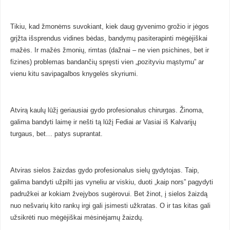
Tikiu, kad žmonėms suvokiant, kiek daug gyvenimo grožio ir jėgos
grįžta išsprendus vidines bėdas, bandymų pasiterapinti mėgėjiškai
mažės. Ir mažės žmonių, rimtas (dažnai – ne vien psichines, bet ir
fizines) problemas bandančių spręsti vien „pozityviu mąstymu” ar
vienu kitu savipagalbos knygelės skyriumi.
Atvirą kaulų lūžį geriausiai gydo profesionalus chirurgas. Žinoma,
galima bandyti laimę ir nešti tą lūžį Fediai ar Vasiai iš Kalvarijų
turgaus, bet… patys suprantat.
Atviras sielos žaizdas gydo profesionalus sielų gydytojas. Taip,
galima bandyti užpilti jas vyneliu ar viskiu, duoti „kaip nors” pagydyti
padružkei ar kokiam žvejybos sugėrovui. Bet žinot, į sielos žaizdą
nuo nešvarių kito rankų irgi gali įsimesti užkratas. O ir tas kitas gali
užsikrėti nuo mėgėjiškai mėsinėjamų žaizdų.