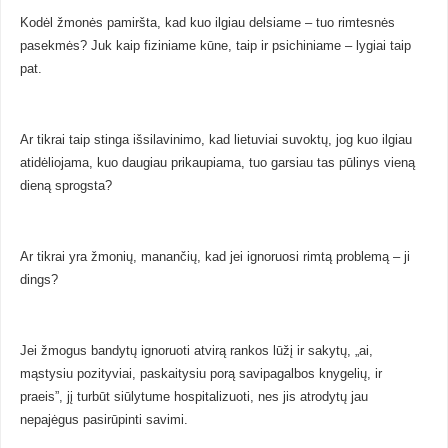
Kodėl žmonės pamiršta, kad kuo ilgiau delsiame – tuo rimtesnės
pasekmės? Juk kaip fiziniame kūne, taip ir psichiniame – lygiai taip
pat.
Ar tikrai taip stinga išsilavinimo, kad lietuviai suvoktų, jog kuo ilgiau
atidėliojama, kuo daugiau prikaupiama, tuo garsiau tas pūlinys vieną
dieną sprogsta?
Ar tikrai yra žmonių, manančių, kad jei ignoruosi rimtą problemą – ji
dings?
Jei žmogus bandytų ignoruoti atvirą rankos lūžį ir sakytų, „ai,
mąstysiu pozityviai, paskaitysiu porą savipagalbos knygelių, ir
praeis”, jį turbūt siūlytume hospitalizuoti, nes jis atrodytų jau
nepajėgus pasirūpinti savimi.