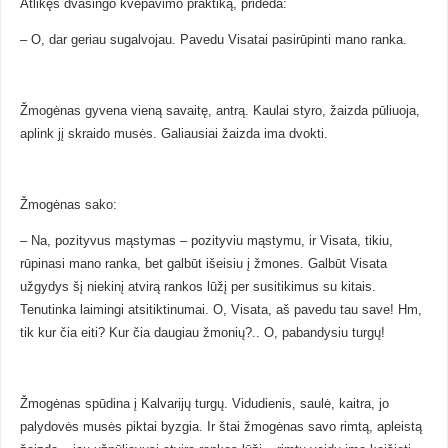
Atlikęs dvasingo kvėpavimo praktiką, prideda:
– O, dar geriau sugalvojau. Pavedu Visatai pasirūpinti mano ranka.
Žmogėnas gyvena vieną savaitę, antrą. Kaulai styro, žaizda pūliuoja,
aplink jį skraido musės. Galiausiai žaizda ima dvokti.
Žmogėnas sako:
– Na, pozityvus mąstymas – pozityviu mąstymu, ir Visata, tikiu,
rūpinasi mano ranka, bet galbūt išeisiu į žmones. Galbūt Visata
užgydys šį niekinį atvirą rankos lūžį per susitikimus su kitais.
Tenutinka laimingi atsitiktinumai. O, Visata, aš pavedu tau save! Hm,
tik kur čia eiti? Kur čia daugiau žmonių?.. O, pabandysiu turgų!
Žmogėnas spūdina į Kalvarijų turgų. Vidudienis, saulė, kaitra, jo
palydovės musės piktai byzgia. Ir štai žmogėnas savo rimtą, apleistą