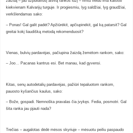
žaizdą – jau užpūliavusį atvirą rankos lūžį – rimtu veidu ima kaišioti
kiekvienam Kalvarijų turguje. Ir progiesmiu, lyg saldžiai, lyg graudžiai,
verkšlendamas sako:
– Ponas! Gal galit padėt? Apžiūrėkit, apčiupinėkit, gal ką patarsit? Gal
greitai kokį liaudišką metodą rekomenduosit?
Vienas, bulvių pardavėjas, pačiupina žaizdą žemėtom rankom, sako:
– Joo… Pacanas kantrus esi. Bet manau, kad gyvensi.
Kitas, senų autodetalių pardavėjas, pažiūri tepaluotom rankom,
pauosto kyšančius kaulus, sako:
– Bože, gospadi. Nemnoška pravalas čia įvykęs. Fedia, posmotri. Gal
šita ranka jau pjauti nada?
Trečias – augalotas dėdė mėsos skyriuje – mėsuotu peiliu paspaudo