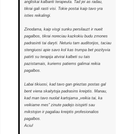
angliskai kalbanti terapeuta. Tad jei as radau,
tikrai gali rasti visi. Tokie postai kaip tavo yra
isties reikalingi.
Zinodama, kaip visgi sunku persilauzt ir nueit
pagalbos, tikrai noreciau kazkokiu budu zmones
padrasinti tai daryti. Neturiu tam auditorijos, taciau
stengiuosi apie savo kol kas trumpa bet pozityvia
patirti su terapija atvirai kalbeti su tais
pazistamais, kuriems patiems galimai reikia
pagalbos.
Labai tikiuosi, kad tavo gan grieztas postas gal
bent viena skaitytoja padrasins kreiptis. Manau,
kad man tavo nuolat kartojama „veikia tai, ka
veikiame mes” zinute padejo isispirti sau
mikstojon ir pagaliau kreiptis profesionalios
pagalbos.
Aciu!