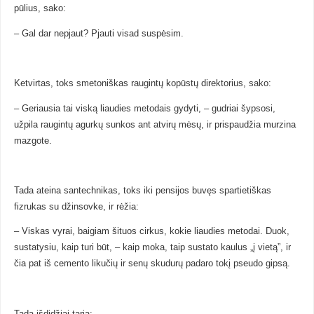
pūlius, sako:
– Gal dar nepjaut? Pjauti visad suspėsim.
Ketvirtas, toks smetoniškas raugintų kopūstų direktorius, sako:
– Geriausia tai viską liaudies metodais gydyti, – gudriai šypsosi,
užpila raugintų agurkų sunkos ant atvirų mėsų, ir prispaudžia murzina
mazgote.
Tada ateina santechnikas, toks iki pensijos buvęs spartietiškas
fizrukas su džinsovke, ir rėžia:
– Viskas vyrai, baigiam šituos cirkus, kokie liaudies metodai. Duok,
sustatysiu, kaip turi būt, – kaip moka, taip sustato kaulus „į vietą”, ir
čia pat iš cemento likučių ir senų skudurų padaro tokį pseudo gipsą.
Tada išdidžiai taria: