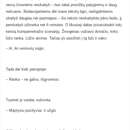
nervų žmonėms neskaityti – bus labai proziškų palyginimų ir daug
nešvaros. Bėdavojantiems dėl mano tekstų ilgio, neišgalintiems
skaityti daugiau nei pastraipos – šio teksto neskaitykite jokiu būdu, jį
perskaityti užtrunka net 6 minutes. O likusieji dabar įsivaizduokit tokį
keistą trumpametražio scenarijų. Žmogėnas važiavo dviračiu, krito,
lūžo ranka. Lūžis atviras. Tačiau jis pasižiūri į tą lūžį ir sako:
– Ai, iki vestuvių sugis.
Tada dar kiek pamąstęs:
– Ranka – ne galva, išgyvensiu.
Tuomet jo veidas nušvinta:
– Mąstysiu pozityviai, ir užgis.