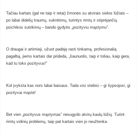
Tačiau kartais (gal ne taip ir retai) žmonės su atvirais sielos lūžiais –
po labai didelių traumų, sukrėtimų, turintys rimtų ir stiprėjančių
psichikos sutrikimų – bando gydytis „pozityviu mąstymu”.
O draugai ir artimieji, užuot padėję rasti tinkamą, profesionalią
pagalbą, jiems kartais dar prideda, „šaunuolis, taip ir toliau, kaip gera,
kad tu toks pozityvus!”
Kol įvyksta kas nors labai baisaus. Tada visi stebisi – gi šypsojosi, gi
pozityvai mąstė!
Bet vien „pozityvus mąstymas” nesugydo atvirų kaulų lūžių. Turint
rimtų vidinių problemų, taip pat kartais vien jo neužtenka.