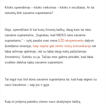
Kitoks sprendimas – kitoks veiksmas – kitoks ir rezultatas. Ar tai
neturėtų būti savaime suprantama?
Deja, sprendžiant iš kai kurių žmonių laiškų, daug kam tai nėra
savaime suprantama. „Supratau, kad NIEKO nėra savaime
suprantamo,” – sykį parašė man viena
EŽD eksperimento
dalyvė
(turėdama omenyje,
kaip stipriai gali skirtis mūsų komunikacija
net
labai artimoje aplinkoje, net su labai daug metų pažįstamais
žmonėmis). Sutinku su ja. Tačiau mes galime prisidėti, kad labai
svarbūs dalykai taptų savaime suprantami.
Tai tegul nuo šiol būna savaime suprantama tai, kad kaip elgiesi su
savo žaizdomis – taip jos ir gyja.
Kaip to įrodymą pateikiu vienos savo skaitytojos laišką.