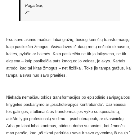
Pagarbiai,
X”
Esu savo akimis mačiusi labai gražių, tiesiog kerinčių transformacijų –
kaip pasikeičia žmogus, išsivadavęs iš daug metų nešioto skausmo,
kaltės, pykčio ar baimės. Kaip pasikeičia ne tik jo laikysena, ne tik
elgsena – kaip pasikeičia pats žmogus: jo veidas, jo akys. Kartais
atrodo, kad tai kitas žmogus – net fiziškai. Toks jis tampa gražus, kai
tampa laisvas nuo savo praeities.
Niekada nemačiau tokios transformacijos po epizodinio savipagalbos
knygelės paskaitymo ar „psichoterapijos kontrabanda”. Dažniausiai
tos galingos, stulbinančios transformacijos vyko su specialistų,
aukšto lygio profesionalų vedimu – psichoterapeutų ar dvasininkų.
Arba po labai labai kantraus, atidaus darbo su savimi, kai žmonės
man parašo, kad „aš tikrai perkūriau save ir savo gyvenimą iš naujo.”