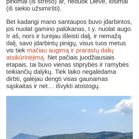
pirkimai (iš streso) ar, neduok Dieve, lošimai
(iš siekio užsimiršti).
Bet kadangi mano santaupos buvo įdarbintos,
jos nuolat gamino palūkanas, t.y. nuolat augo.
Ir aš, nors ir turėjau išleisti dalį, ir nemažą
dalį, savo įdarbintų pinigų, visus tuos metus
vis tiek
mačiau augimą ir prarastų dalių
atsikūrinėjimą
. Net pačiais juodžiausiais
etapais, tai buvo vienas stiprybės ir ramybės
teikiančių dalykų. Tiek laiko negalėdama
dirbti, galėjau dengti visas gaunamas
sąskaitas ir net… išvykti atostogų.