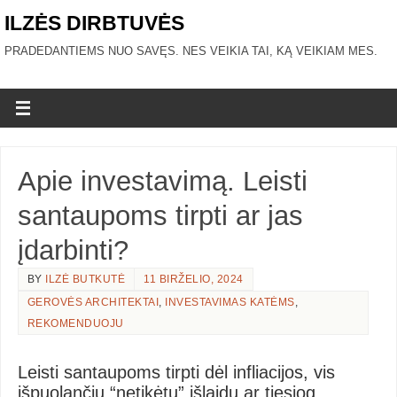
ILZĖS DIRBTUVĖS
PRADEDANTIEMS NUO SAVĘS. NES VEIKIA TAI, KĄ VEIKIAM MES.
Apie investavimą. Leisti
santaupoms tirpti ar jas
įdarbinti?
BY
ILZĖ BUTKUTĖ
11 BIRŽELIO, 2024
GEROVĖS ARCHITEKTAI
,
INVESTAVIMAS KATĖMS
,
REKOMENDUOJU
Leisti santaupoms tirpti dėl infliacijos, vis
išpuolančių “netikėtų” išlaidų ar tiesiog