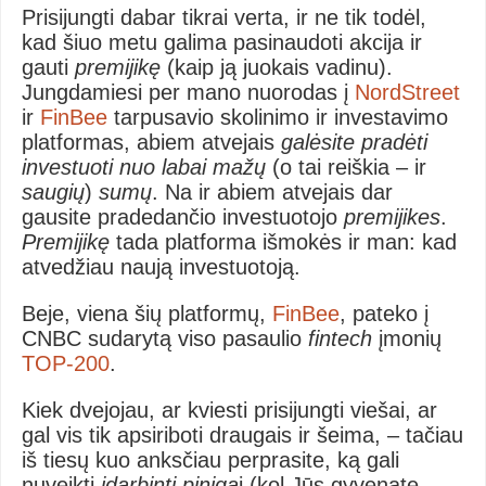
Prisijungti dabar tikrai verta, ir ne tik todėl,
kad šiuo metu galima pasinaudoti akcija ir
gauti
premijikę
(kaip ją juokais vadinu).
Jungdamiesi per mano nuorodas į
NordStreet
ir
FinBee
tarpusavio skolinimo ir investavimo
platformas, abiem atvejais
galėsite pradėti
investuoti nuo labai mažų
(o tai reiškia – ir
saugių
)
sumų
. Na ir abiem atvejais dar
gausite pradedančio investuotojo
premijikes
.
Premijikę
tada platforma išmokės ir man: kad
atvedžiau naują investuotoją.
Beje, viena šių platformų,
FinBee
, pateko į
CNBC sudarytą viso pasaulio
fintech
įmonių
TOP-200
.
Kiek dvejojau, ar kviesti prisijungti viešai, ar
gal vis tik apsiriboti draugais ir šeima, – tačiau
iš tiesų kuo anksčiau perprasite, ką gali
nuveikti
įdarbinti piniga
i (kol Jūs gyvenate