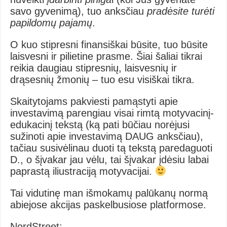
savo gyvenimą), tuo anksčiau
pradėsite turėti
papildomų pajamų
.
O kuo stipresni finansiškai būsite, tuo būsite
laisvesni ir pilietine prasme. Šiai šaliai tikrai
reikia daugiau stipresnių, laisvesnių ir
drąsesnių žmonių – tuo esu visiškai tikra.
Skaitytojams pakviesti pamąstyti apie
investavimą parengiau visai rimtą motyvacinį-
edukacinį tekstą (ką pati būčiau norėjusi
sužinoti apie investavimą DAUG anksčiau),
tačiau susivėlinau duoti tą tekstą paredaguoti
D., o šįvakar jau vėlu, tai šįvakar įdėsiu labai
paprastą iliustraciją motyvacijai.
Tai vidutinę man išmokamų palūkanų normą
abiejose akcijas paskelbusiose platformose.
NordStreet: