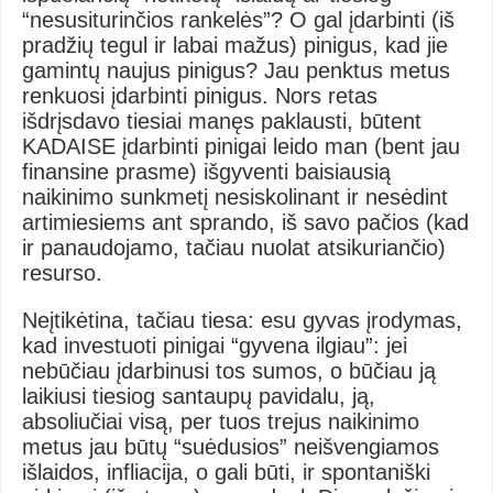
“nesusiturinčios rankelės”? O gal įdarbinti (iš
pradžių tegul ir labai mažus) pinigus, kad jie
gamintų naujus pinigus? Jau penktus metus
renkuosi įdarbinti pinigus. Nors retas
išdrįsdavo tiesiai manęs paklausti, būtent
KADAISE įdarbinti pinigai leido man (bent jau
finansine prasme) išgyventi baisiausią
naikinimo sunkmetį nesiskolinant ir nesėdint
artimiesiems ant sprando, iš savo pačios (kad
ir panaudojamo, tačiau nuolat atsikuriančio)
resurso.
Neįtikėtina, tačiau tiesa: esu gyvas įrodymas,
kad investuoti pinigai “gyvena ilgiau”: jei
nebūčiau įdarbinusi tos sumos, o būčiau ją
laikiusi tiesiog santaupų pavidalu, ją,
absoliučiai visą, per tuos trejus naikinimo
metus jau būtų “suėdusios” neišvengiamos
išlaidos, infliacija, o gali būti, ir spontaniški