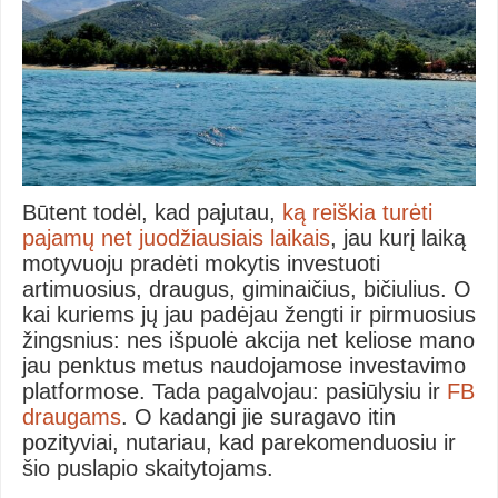
Būtent todėl, kad pajutau,
ką reiškia turėti
pajamų net juodžiausiais laikais
, jau kurį laiką
motyvuoju pradėti mokytis investuoti
artimuosius, draugus, giminaičius, bičiulius. O
kai kuriems jų jau padėjau žengti ir pirmuosius
žingsnius: nes išpuolė akcija net keliose mano
jau penktus metus naudojamose investavimo
platformose. Tada pagalvojau: pasiūlysiu ir
FB
draugams
. O kadangi jie suragavo itin
pozityviai, nutariau, kad parekomenduosiu ir
šio puslapio skaitytojams.