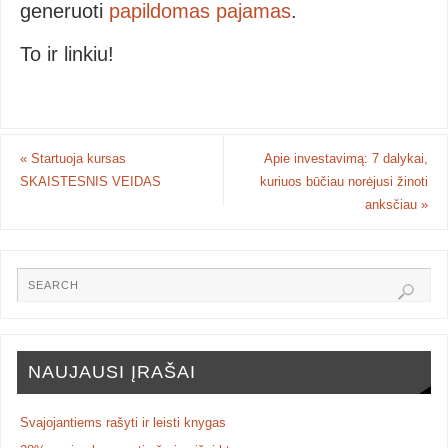
generuoti
papildomas pajamas
.
To ir linkiu!
«
Startuoja kursas
Apie investavimą: 7 dalykai,
SKAISTESNIS VEIDAS
kuriuos būčiau norėjusi žinoti
anksčiau
»
NAUJAUSI ĮRAŠAI
Svajojantiems rašyti ir leisti knygas