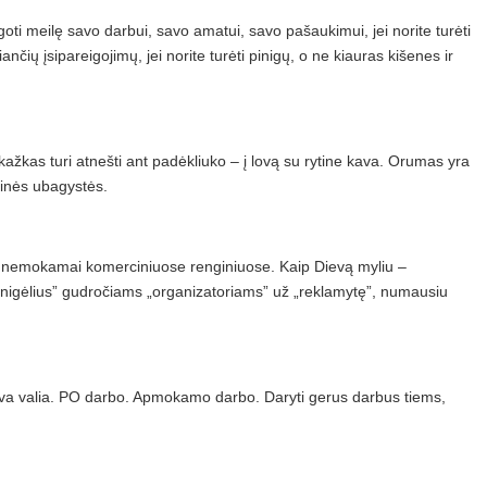
saugoti meilę savo darbui, savo amatui, savo pašaukimui, jei norite turėti
iančių įsipareigojimų, jei norite turėti pinigų, o ne kiauras kišenes ir
kažkas turi atnešti ant padėkliuko – į lovą su rytine kava. Orumas yra
idinės ubagystės.
ti nemokamai komerciniuose renginiuose. Kaip Dievą myliu –
inigėlius” gudročiams „organizatoriams” už „reklamytę”, numausiu
isva valia. PO darbo. Apmokamo darbo. Daryti gerus darbus tiems,