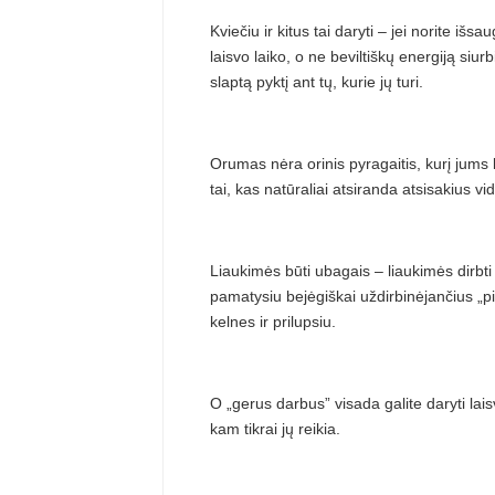
Kviečiu ir kitus tai daryti – jei norite iš
laisvo laiko, o ne beviltiškų energiją siurb
slaptą pyktį ant tų, kurie jų turi.
Orumas nėra orinis pyragaitis, kurį jums 
tai, kas natūraliai atsiranda atsisakius v
Liaukimės būti ubagais – liaukimės dirb
pamatysiu bejėgiškai uždirbinėjančius „p
kelnes ir prilupsiu.
O „gerus darbus” visada galite daryti la
kam tikrai jų reikia.