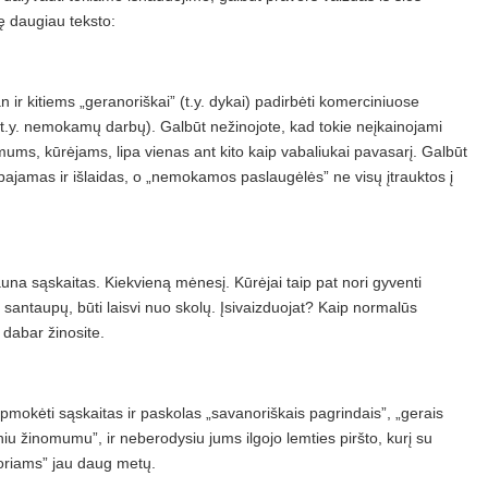
pę daugiau teksto:
an ir kitiems „geranoriškai” (t.y. dykai) padirbėti komerciniuose
 (t.y. nemokamų darbų). Galbūt nežinojote, kad tokie neįkainojami
mums, kūrėjams, lipa vienas ant kito kaip vabaliukai pavasarį. Galbūt
 pajamas ir išlaidas, o „nemokamos paslaugėlės” ne visų įtrauktos į
auna sąskaitas. Kiekvieną mėnesį. Kūrėjai taip pat nori gyventi
santaupų, būti laisvi nuo skolų. Įsivaizduojat? Kaip normalūs
dabar žinosite.
okėti sąskaitas ir paskolas „savanoriškais pagrindais”, „gerais
niu žinomumu”, ir neberodysiu jums ilgojo lemties piršto, kurį su
oriams” jau daug metų.