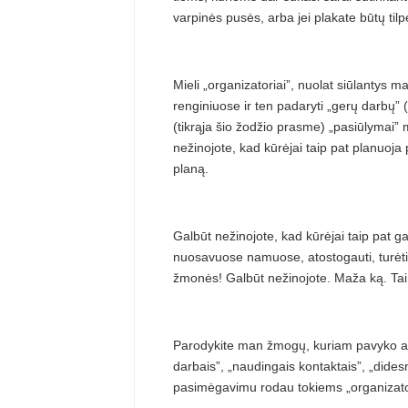
varpinės pusės, arba jei plakate būtų til
Mieli „organizatoriai”, nuolat siūlantys m
renginiuose ir ten padaryti „gerų darbų”
(tikrąja šio žodžio prasme) „pasiūlymai” 
nežinojote, kad kūrėjai taip pat planuoja
planą.
Galbūt nežinojote, kad kūrėjai taip pat g
nuosavuose namuose, atostogauti, turėti 
žmonės! Galbūt nežinojote. Maža ką. Tai 
Parodykite man žmogų, kuriam pavyko apm
darbais”, „naudingais kontaktais”, „dides
pasimėgavimu rodau tokiems „organizat