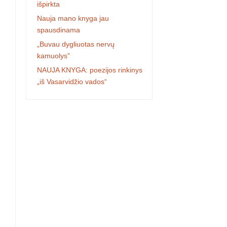
išpirkta
Nauja mano knyga jau
spausdinama
„Buvau dygliuotas nervų
kamuolys”
NAUJA KNYGA: poezijos rinkinys
„iš Vasarvidžio vados“