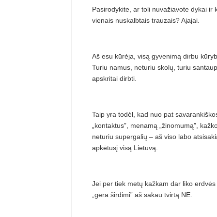
Pasirodykite, ar toli nuvažiavote dykai i
vienais nuskalbtais trauzais? Ajajai.
Aš esu kūrėja, visą gyvenimą dirbu kūryb
Turiu namus, neturiu skolų, turiu santaupų,
apskritai dirbti.
Taip yra todėl, kad nuo pat savarankiškos 
„kontaktus”, menamą „žinomumą”, kažkok
neturiu supergalių – aš viso labo atsisaki
apkėtusį visą Lietuvą.
Jei per tiek metų kažkam dar liko erdvės i
„gera širdimi” aš sakau tvirtą NE.