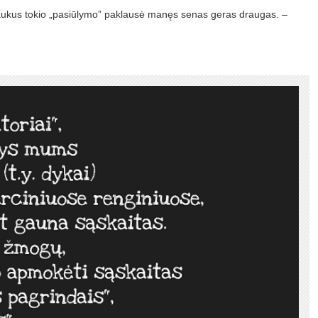
 sulaukus tokio „pasiūlymo” paklausė manęs senas geras draugas. –