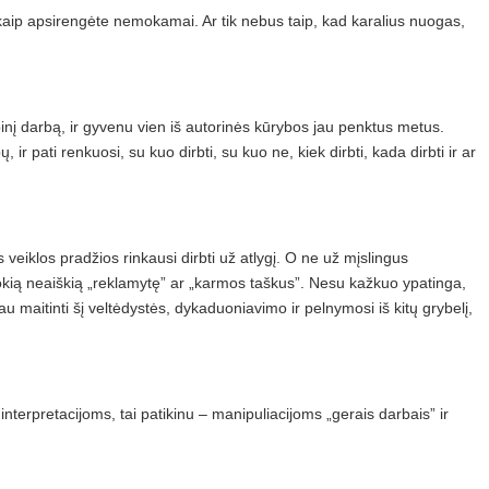
r kaip apsirengėte nemokamai. Ar tik nebus taip, kad karalius nuogas,
inį darbą, ir gyvenu vien iš autorinės kūrybos jau penktus metus.
 ir pati renkuosi, su kuo dirbti, su kuo ne, kiek dirbti, kada dirbti ir ar
veiklos pradžios rinkausi dirbti už atlygį. O ne už mįslingus
ią neaiškią „reklamytę” ar „karmos taškus”. Nesu kažkuo ypatinga,
au maitinti šį veltėdystės, dykaduoniavimo ir pelnymosi iš kitų grybelį,
nterpretacijoms, tai patikinu – manipuliacijoms „gerais darbais” ir