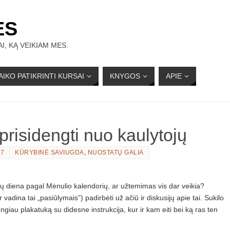
ĖS
I, KĄ VEIKIAM MES.
AIKO PATIKRINTI KURSAI
KNYGOS
APIE
 prisidengti nuo kaulytojų
17
KŪRYBINĖ SAVIUGDA
,
NUOSTATŲ GALIA
 diena pagal Mėnulio kalendorių, ar užtemimas vis dar veikia?
 vadina tai „pasiūlymais”) padirbėti už ačiū ir diskusijų apie tai. Sukilo
engiau plakatuką su didesne instrukcija, kur ir kam eiti bei ką ras ten