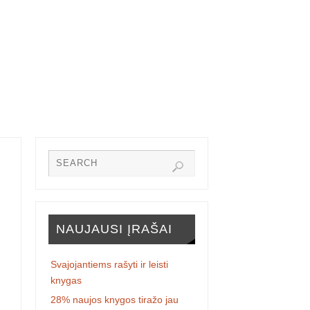
NAUJAUSI ĮRAŠAI
Svajojantiems rašyti ir leisti
knygas
28% naujos knygos tiražo jau