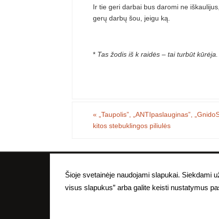
Ir tie geri darbai bus daromi ne iškaulij
gerų darbų šou, jeigu ką.
*
Tas žodis iš k raidės – tai turbūt kūrėja.
«
„Taupolis”, „ANTIpaslauginas”, „Gnido
kitos stebuklingos piliulės
Visa puslapyje esanti medžiaga yra autorinė, t
Šioje svetainėje naudojami slapukai. Siekdami už
be raštiško a
visus slapukus” arba galite keisti nustatymus p