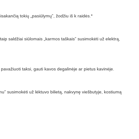
tsisakančią tokių „pasiūlymų”, žodžiu iš k raidės.*
ip saldžiai siūlomais „karmos taškais” susimokėti už elektrą,
avažiuoti taksi, gauti kavos degalinėje ar pietus kavinėje.
” susimokėti už lėktuvo bilietą, nakvynę viešbutyje, kostiumą