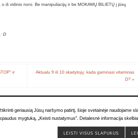
us, o iš vidinio noro. Be manipuliacijų ir be MOKAMŲ BILIETŲ į jūsų
 : D
STOP” ir
Aktualu 9 iš 10 skaitytojų: kada gaminasi vitaminas
D?
»
iek prieinama atvirai, tiek uždaroms kursų grupėms. Medžiagos kopijavim
tikrinti geriausią Jūsų naršymo patirtį, šioje svetainėje naudojame s
utorės sutikimo baudžiamas pagal LR galiojančius autorių teises ginanč
aspaudus mygtuką, „Keisti nustatymus”. Detalesnė informacija skelbi
POWERED BY
PARABOLA
&
WORDPRESS.
LEISTI VISUS SLAPUKUS
LE