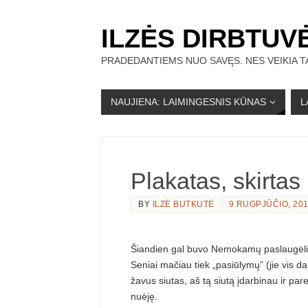
ILZĖS DIRBTUV
PRADEDANTIEMS NUO SAVĘS. NES VEIKIA TA
NAUJIENA: LAIMINGESNIS KŪNAS
L
Plakatas, skirtas
BY
ILZĖ BUTKUTĖ
9 RUGPJŪČIO, 20
Šiandien gal buvo Nemokamų paslaugėlių
Seniai mačiau tiek „pasiūlymų” (jie vis dar
žavus siutas, aš tą siutą įdarbinau ir par
nuėję.