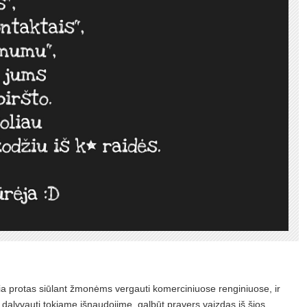
kia protas siūlant žmonėms vergauti komerciniuose renginiuose, ir
 dalyvauti tokiame išnaudojime, galbūt pravers vaizdas iš šios