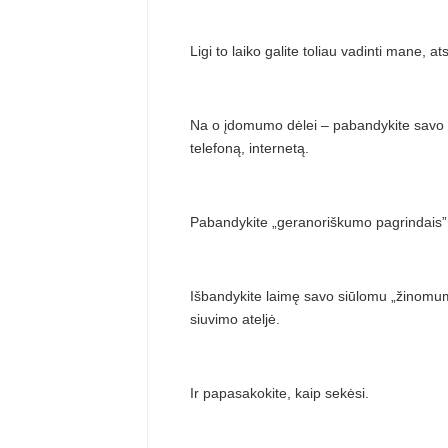
Ligi to laiko galite toliau vadinti mane, a
Na o įdomumo dėlei – pabandykite savo ta
telefoną, internetą.
Pabandykite „geranoriškumo pagrindais” p
Išbandykite laimę savo siūlomu „žinomumu
siuvimo ateljė.
Ir papasakokite, kaip sekėsi.