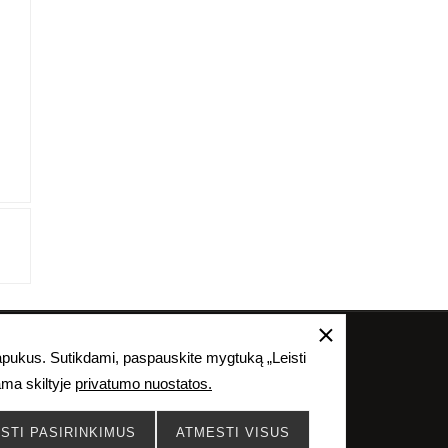
as, skelbimas, tiražavimas ir kitoks naudojimas
lapukus. Sutikdami, paspauskite mygtuką „Leisti
ius įstatymus.
ama skiltyje
privatumo nuostatos.
ISTI PASIRINKIMUS
ATMESTI VISUS