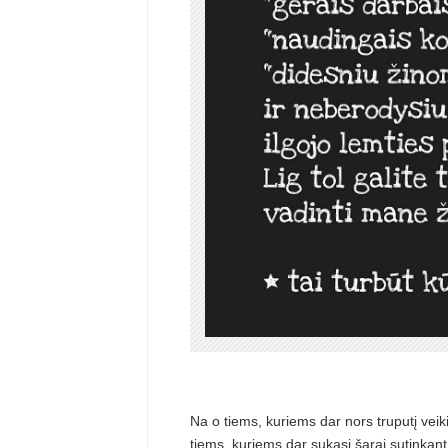
Na o tiems, kuriems dar nors truputį vei
tiems, kuriems dar sukasi šarai sutinkant