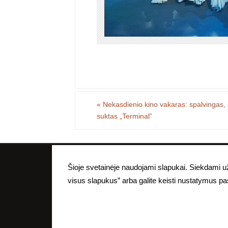
«
Nekasdienio kino vakaras: spalvingas, st
suktas „Terminal”
Visa puslapyje esanti medžiaga yra autorinė, t
Šioje svetainėje naudojami slapukai. Siekdami už
be raštiško a
visus slapukus” arba galite keisti nustatymus p