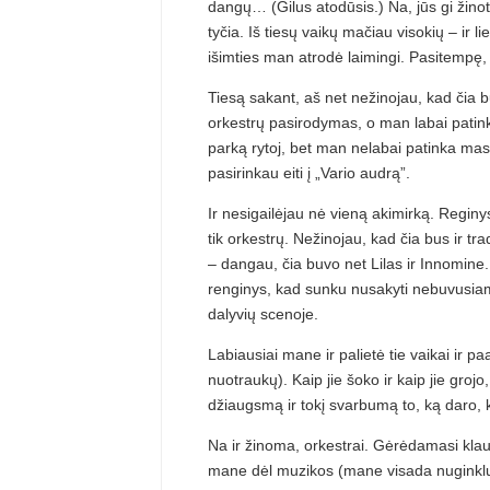
dangų… (Gilus atodūsis.) Na, jūs gi žinot
tyčia. Iš tiesų vaikų mačiau visokių – ir li
išimties man atrodė laimingi. Pasitempę, 
Tiesą sakant, aš net nežinojau, kad čia bu
orkestrų pasirodymas, o man labai patinka
parką rytoj, bet man nelabai patinka masin
pasirinkau eiti į „Vario audrą”.
Ir nesigailėjau nė vieną akimirką. Reginy
tik orkestrų. Nežinojau, kad čia bus ir tradi
– dangau, čia buvo net Lilas ir Innomine.
renginys, kad sunku nusakyti nebuvusiam. 
dalyvių scenoje.
Labiausiai mane ir palietė tie vaikai ir p
nuotraukų). Kaip jie šoko ir kaip jie grojo
džiaugsmą ir tokį svarbumą to, ką daro, 
Na ir žinoma, orkestrai. Gėrėdamasi klaus
mane dėl muzikos (mane visada nuginkluoj