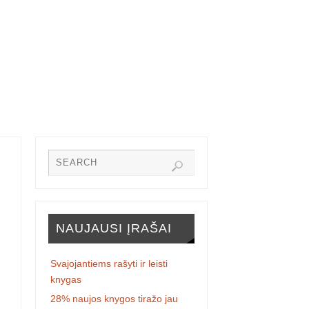
NAUJAUSI ĮRAŠAI
Svajojantiems rašyti ir leisti
knygas
28% naujos knygos tiražo jau