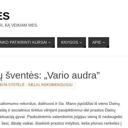
ĖS
I, KĄ VEIKIAM MES.
AIKO PATIKRINTI KURSAI
KNYGOS
APIE
ų šventės: „Vario audra”
KITA STOTELĖ - SIELAI
,
REKOMENDUOJU
itomumo rekordus, dalinuosi ir čia. Mano įspūdžiai iš vieno Dainų
dą ir socialinius tinklus vilnijant pasipiktinimui dėl prastos Dainų
 situaciją gyvai. Paskutinėmis valandomis įsigijau vieną iš nedaugelio
ai: liesi, išbalę vaikai, išsekinti prastos mitybos, kelia plonas rankeles į