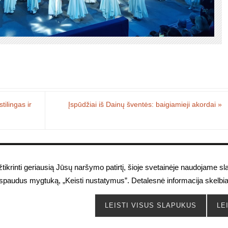
ilingas ir
Įspūdžiai iš Dainų šventės: baigiamieji akordai
»
iek prieinama atvirai, tiek uždaroms kursų grupėms. Medžiagos kopijavim
tikrinti geriausią Jūsų naršymo patirtį, šioje svetainėje naudojame s
utorės sutikimo baudžiamas pagal LR galiojančius autorių teises ginanč
aspaudus mygtuką, „Keisti nustatymus”. Detalesnė informacija skelbi
POWERED BY
PARABOLA
&
WORDPRESS.
LEISTI VISUS SLAPUKUS
LE