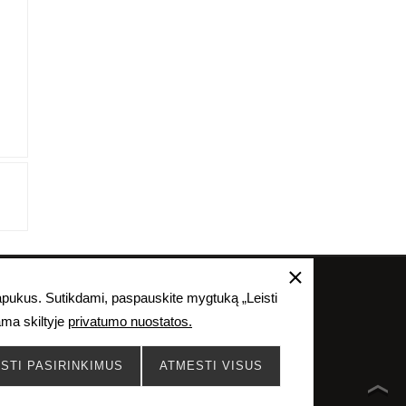
as, skelbimas, tiražavimas ir kitoks naudojimas
lapukus. Sutikdami, paspauskite mygtuką „Leisti
ius įstatymus.
ama skiltyje
privatumo nuostatos.
ISTI PASIRINKIMUS
ATMESTI VISUS