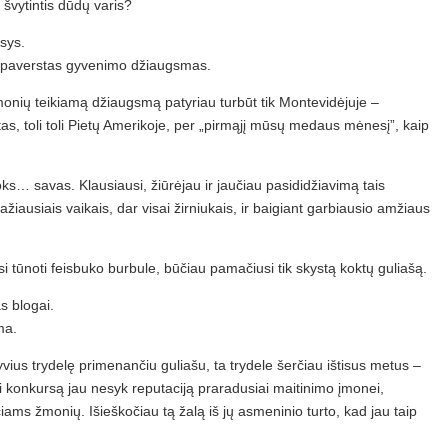
 švytintis dūdų varis?
esys.
na paverstas gyvenimo džiaugsmas.
žmonių teikiamą džiaugsmą patyriau turbūt tik Montevidėjuje –
as, toli toli Pietų Amerikoje, per „pirmąjį mūsų medaus mėnesį”, kaip
ks… savas. Klausiausi, žiūrėjau ir jaučiau pasididžiavimą tais
ausiais vaikais, dar visai žirniukais, ir baigiant garbiausio amžiaus
si tūnoti feisbuko burbule, būčiau pamačiusi tik skystą koktų guliašą.
s blogai.
ma.
ius trydelę primenančiu guliašu, ta trydele šerčiau ištisus metus –
ėti konkursą jau nesyk reputaciją praradusiai maitinimo įmonei,
iams žmonių. Išieškočiau tą žalą iš jų asmeninio turto, kad jau taip