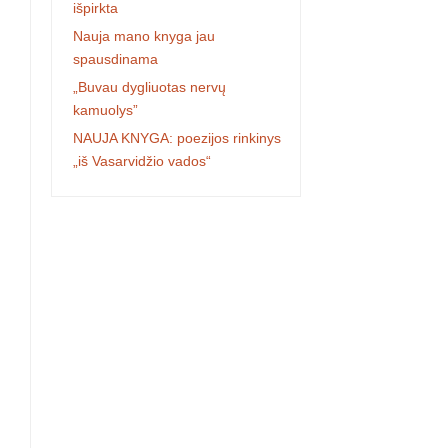
išpirkta
Nauja mano knyga jau
spausdinama
„Buvau dygliuotas nervų
kamuolys”
NAUJA KNYGA: poezijos rinkinys
„iš Vasarvidžio vados“