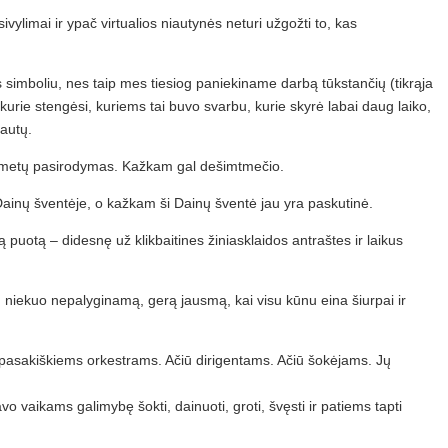
vylimai ir ypač virtualios niautynės neturi užgožti to, kas
s simboliu, nes taip mes tiesiog paniekiname darbą tūkstančių (tikrąja
urie stengėsi, kuriems tai buvo svarbu, kurie skyrė labai daug laiko,
vautų.
ų metų pasirodymas. Kažkam gal dešimtmečio.
inų šventėje, o kažkam ši Dainų šventė jau yra paskutinė.
tą – didesnę už klikbaitines žiniasklaidos antraštes ir laikus
u niekuo nepalyginamą, gerą jausmą, kai visu kūnu eina šiurpai ir
iū pasakiškiems orkestrams. Ačiū dirigentams. Ačiū šokėjams. Jų
vo vaikams galimybę šokti, dainuoti, groti, švęsti ir patiems tapti