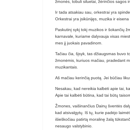
žmonės, tobuli siluetai, žėrinčios sagos ir
Ir tada atsakiau sau, orkestrai yra spind
Orkestrai yra įsikūnijęs, muzika ir eise
Paskutinį sykį tokį muzikos ir šokančių 
karnavale, kuriame dalyvauja visas miest
mes jį juokais pavadinom.
Tačiau čia, šįsyk, tas džiaugsmas buvo to
žmonėmis, kuriuos mačiau, pradedant maži
muzikantais.
Aš mačiau kerinčią puotą. Jei būčiau liku
Nesakau, kad nereikia kalbėti apie tai, ka
Apie tai kalbėti būtina, kad tai būtų taiso
Žmones, vaišinančius Dainų šventės dalyv
kad atsivalgytų. Iš tų, kurie padėjo laim
išieškočiau patirtą moralinę žalą tūkstanč
nesaugo valstybinio.