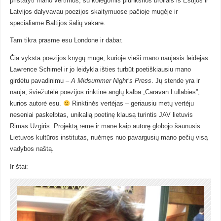
pristatyti mano vertimus, su kolegomis plunksnos broliais iš Estijos ir
Latvijos dalyvavau poezijos skaitymuose pačioje mugėje ir
specialiame Baltijos šalių vakare.
Tam tikra prasme esu Londone ir dabar.
Čia vyksta poezijos knygų mugė, kurioje vieši mano naujasis leidėjas
Lawrence Schimel
ir jo leidykla išties turbūt poetiškiausiu mano
girdėtu pavadinimu –
A Midsummer Night’s Press
. Jų stende yra ir
nauja, šviežutėlė poezijos rinktinė anglų kalba „Caravan Lullabies”,
kurios autorė esu.
Rinktinės vertėjas – geriausiu metų vertėju
neseniai paskelbtas, unikalią poetinę klausą turintis JAV lietuvis
Rimas Uzgiris
. Projektą rėmė ir mane kaip autorę globojo šaunusis
Lietuvos kultūros institutas
, nuėmęs nuo pavargusių mano pečių visą
vadybos naštą.
Ir štai: