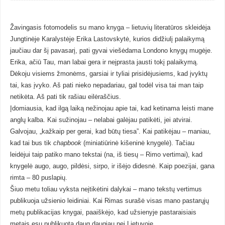
Žavingasis fotomodelis su mano knyga – lietuvių literatūros skleidėja
Jungtinėje Karalystėje
Erika Lastovskytė
, kurios didžiulį palaikymą
jaučiau dar šį pavasarį, pati gyvai viešėdama Londono knygų mugėje.
Erika, ačiū Tau, man labai gera ir neįprasta jausti tokį palaikymą.
Dėkoju visiems žmonėms, garsiai ir tyliai prisidėjusiems, kad įvyktų
tai, kas įvyko. Aš pati nieko nepadariau, gal todėl visa tai man taip
netikėta. Aš pati tik rašiau eilėraščius.
Įdomiausia, kad ilgą laiką nežinojau apie tai, kad ketinama leisti mane
anglų kalba. Kai sužinojau – nelabai galėjau patikėti, jei atvirai.
Galvojau, „kažkaip per gerai, kad būtų tiesa”. Kai patikėjau – maniau,
kad tai bus tik
chapbook
(miniatiūrinė kišeninė knygelė). Tačiau
leidėjui taip patiko mano tekstai (na, iš tiesų – Rimo vertimai), kad
knygelė augo, augo, pildėsi, sirpo, ir išėjo didesnė. Kaip poezijai, gana
rimta – 80 puslapių.
Šiuo metu toliau vyksta neįtikėtini dalykai – mano tekstų vertimus
publikuoja užsienio leidiniai. Kai Rimas surašė visas mano pastarųjų
metų publikacijas knygai, paaiškėjo, kad užsienyje pastaraisiais
metais esu publikuota daug daugiau nei Lietuvoje.