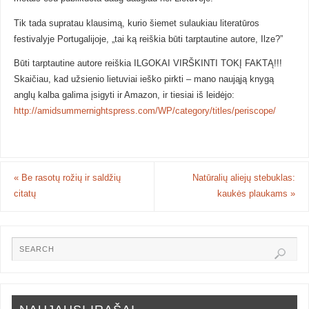
Tik tada supratau klausimą, kurio šiemet sulaukiau literatūros
festivalyje Portugalijoje, „tai ką reiškia būti tarptautine autore, Ilze?”
Būti tarptautine autore reiškia ILGOKAI VIRŠKINTI TOKĮ FAKTĄ!!!
Skaičiau, kad užsienio lietuviai ieško pirkti – mano naująją knygą
anglų kalba galima įsigyti ir Amazon, ir tiesiai iš leidėjo:
http://amidsummernightspress.com/WP/category/titles/periscope/
«
Be rasotų rožių ir saldžių
Natūralių aliejų stebuklas:
citatų
kaukės plaukams
»