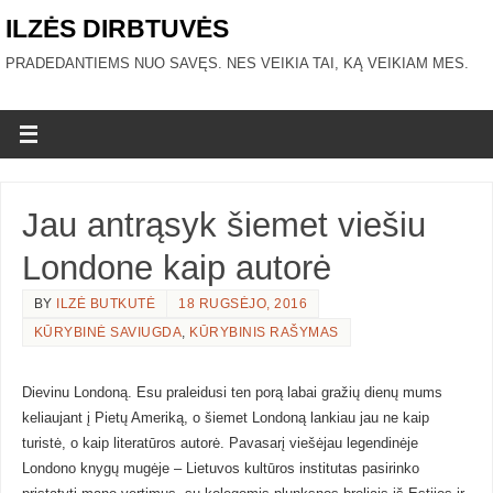
ILZĖS DIRBTUVĖS
PRADEDANTIEMS NUO SAVĘS. NES VEIKIA TAI, KĄ VEIKIAM MES.
Jau antrąsyk šiemet viešiu
Londone kaip autorė
BY
ILZĖ BUTKUTĖ
18 RUGSĖJO, 2016
KŪRYBINĖ SAVIUGDA
,
KŪRYBINIS RAŠYMAS
Dievinu Londoną. Esu praleidusi ten porą labai gražių dienų mums
keliaujant į Pietų Ameriką, o šiemet Londoną lankiau jau ne kaip
turistė, o kaip literatūros autorė. Pavasarį viešėjau legendinėje
Londono knygų mugėje – Lietuvos kultūros institutas pasirinko