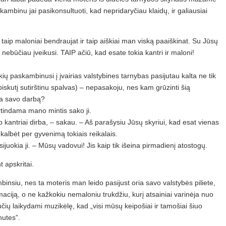
kambinu jai pasikonsultuoti, kad nepridaryčiau klaidų, ir galiausiai
aip maloniai bendraujat ir taip aiškiai man viską paaiškinat. Su Jūsų
nebūčiau įveikusi. TAIP ačiū, kad esate tokia kantri ir maloni!
kių paskambinusi į įvairias valstybines tarnybas pasijutau kalta ne tik
biskutį sutirštinu spalvas) – nepasakoju, nes kam grūzinti šią
ta savo darbą?
rtindama mano mintis sako ji.
p kantriai dirba, – sakau. – Aš parašysiu Jūsų skyriui, kad esat vienas
albėt per gyvenimą tokiais reikalais.
ijuokia ji. – Mūsų vadovui! Jis kaip tik išeina pirmadienį atostogų.
 apskritai.
mbinsiu, nes ta moteris man leido pasijust oria savo valstybės piliete,
aciją, o ne kažkokiu nemaloniu trukdžiu, kurį atsainiai varinėja nuo
čių laikydami muzikėlę, kad „visi mūsų keipošiai ir tamošiai šiuo
nutes”.