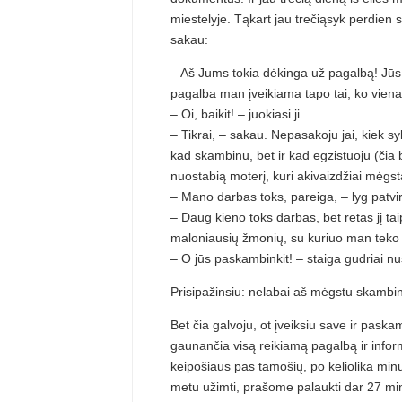
miestelyje. Tąkart jau trečiąsyk perdien s
sakau:
– Aš Jums tokia dėkinga už pagalbą! Jūs t
pagalba man įveikiama tapo tai, ko viena 
– Oi, baikit! – juokiasi ji.
– Tikrai, – sakau. Nepasakoju jai, kiek sy
kad skambinu, bet ir kad egzistuoju (čia 
nuostabią moterį, kuri akivaizdžiai mėgs
– Mano darbas toks, pareiga, – lyg patvi
– Daug kieno toks darbas, bet retas jį tai
maloniausių žmonių, su kuriuo man teko k
– O jūs paskambinkit! – staiga gudriai nus
Prisipažinsiu: nelabai aš mėgstu skambint
Bet čia galvoju, ot įveiksiu save ir paska
gaunančia visą reikiamą pagalbą ir inform
keipošiaus pas tamošių, po keliolika minu
metu užimti, prašome palaukti dar 27 mi