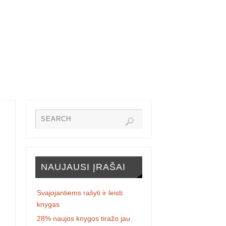
NAUJAUSI ĮRAŠAI
Svajojantiems rašyti ir leisti
knygas
28% naujos knygos tiražo jau