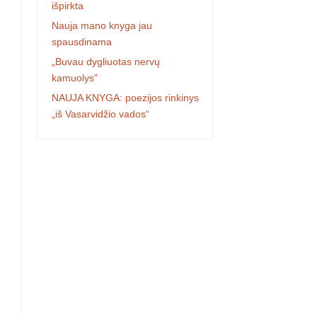
išpirkta
Nauja mano knyga jau
spausdinama
„Buvau dygliuotas nervų
kamuolys”
NAUJA KNYGA: poezijos rinkinys
„iš Vasarvidžio vados“