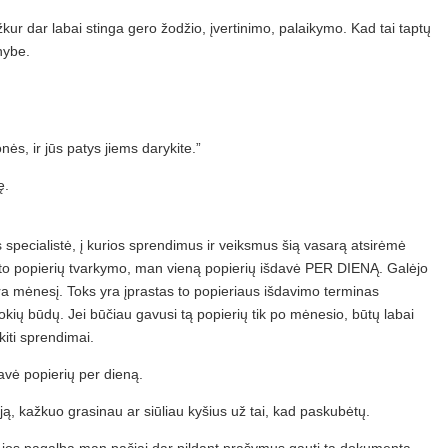
ažkur dar labai stinga gero žodžio, įvertinimo, palaikymo. Kad tai taptų
nybe.
ės, ir jūs patys jiems darykite.”
ę.
 specialistė, į kurios sprendimus ir veiksmus šią vasarą atsirėmė
ito popierių tvarkymo, man vieną popierių išdavė PER DIENĄ. Galėjo
 yra mėnesį. Toks yra įprastas to popieriaus išdavimo terminas
a jokių būdų. Jei būčiau gavusi tą popierių tik po mėnesio, būtų labai
 kiti sprendimai.
davė popierių per dieną.
ją, kažkuo grasinau ar siūliau kyšius už tai, kad paskubėtų.