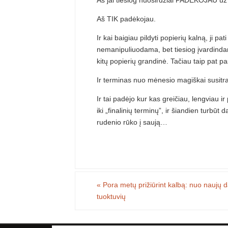
Aš jai tiesiog nuoširdžiai PADĖKOJAU už
Aš TIK padėkojau.
Ir kai baigiau pildyti popierių kalną, ji pa
nemanipuliuodama, bet tiesiog įvardindama
kitų popierių grandinė. Tačiau taip pat p
Ir terminas nuo mėnesio magiškai susitra
Ir tai padėjo kur kas greičiau, lengviau ir
iki „finalinių terminų”, ir šiandien turb
rudenio rūko į saują…
«
Pora metų prižiūrint kalbą: nuo naujų d
tuoktuvių