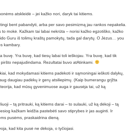
žmonėms atskleidė – jei kažko nori, daryk tai kitiems.
s tingi bent pabandyti, arba per savo pesimizmą jau rankos nepakelia.
us to mokė. Kažkam tai labai nekrūta – norisi kažko egzotiško, kažko
eido Guru iš tolimų kraštų pamokytų, tada gal darytų. O Jėzus… you
ės kambary.
 buvę. Yra buvę, kad tiesų labai toli ieškojau. Yra buvę, kad tik
nė piršto nepajudindama. Rezultatai buvo atAtinkami.
yškiai, kad mokydamasi kitiems padėkoti ir sąmoningai ieškoti dalykų,
 daug daugiau padėkų ir gerų atsiliepimų. (Kaip bumerangu grįžta
teorija, kad mūsų gyvenimuose auga ir gausėja tai, už ką
iuoji – tą pritrauki, ką kitiems darai – to sulauki, už ką dėkoji – tą
esiog kažkam leidžia pastebėti savo stiprybes ir jas auginti. Ir
iems pusėms, praskaidrina dieną.
oja, kad kita pusė ne dėkoja, o tyčiojasi.