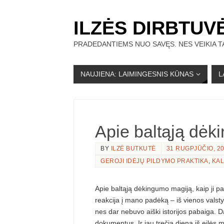
ILZĖS DIRBTUV
PRADEDANTIEMS NUO SAVĘS. NES VEIKIA TA
NAUJIENA: LAIMINGESNIS KŪNAS
L
Apie baltąją dėk
BY
ILZĖ BUTKUTĖ
31 RUGPJŪČIO, 2
GEROJI IDĖJŲ PILDYMO PRAKTIKA
,
KAL
Apie baltąją dėkingumo magiją, kaip ji pad
reakcija į mano padėką – iš vienos valstyb
nes dar nebuvo aiški istorijos pabaiga. 
dokumentus. Ir jau trečią dieną iš eilės