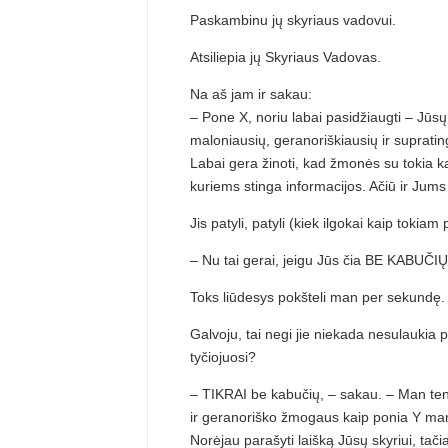
Paskambinu jų skyriaus vadovui.
Atsiliepia jų Skyriaus Vadovas.
Na aš jam ir sakau:
– Pone X, noriu labai pasidžiaugti – Jūsų s
maloniausių, geranoriškiausių ir supratin
Labai gera žinoti, kad žmonės su tokia ka
kuriems stinga informacijos. Ačiū ir Jums 
Jis patyli, patyli (kiek ilgokai kaip tokiam 
– Nu tai gerai, jeigu Jūs čia BE KABUČIŲ
Toks liūdesys pokšteli man per sekundę.
Galvoju, tai negi jie niekada nesulauk
tyčiojuosi?
– TIKRAI be kabučių, – sakau. – Man ten
ir geranoriško žmogaus kaip ponia Y man da
Norėjau parašyti laišką Jūsų skyriui, tač