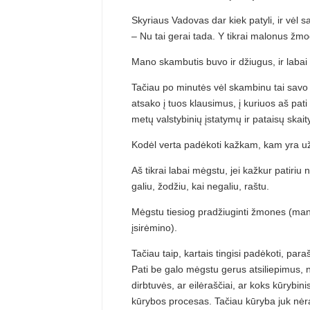
Skyriaus Vadovas dar kiek patyli, ir vėl s
– Nu tai gerai tada. Y tikrai malonus žmog
Mano skambutis buvo ir džiugus, ir labai 
Tačiau po minutės vėl skambinu tai savo pag
atsako į tuos klausimus, į kuriuos aš pat
metų valstybinių įstatymų ir pataisų ska
Kodėl verta padėkoti kažkam, kam yra u
Aš tikrai labai mėgstu, jei kažkur patir
galiu, žodžiu, kai negaliu, raštu.
Mėgstu tiesiog pradžiuginti žmones (man
įsirėmino).
Tačiau taip, kartais tingisi padėkoti, para
Pati be galo mėgstu gerus atsiliepimus, ne
dirbtuvės, ar eilėraščiai, ar koks kūrybin
kūrybos procesas. Tačiau kūryba juk nėra 