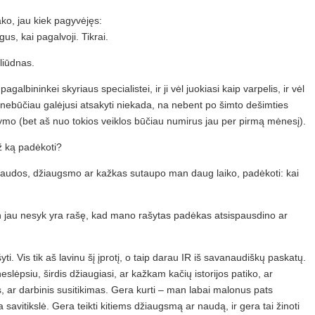
ako, jau kiek pagyvėjęs:
us, kai pagalvoji. Tikrai.
liūdnas.
albininkei skyriaus specialistei, ir ji vėl juokiasi kaip varpelis, ir vėl
i nebūčiau galėjusi atsakyti niekada, na nebent po šimto dešimties
itymo (bet aš nuo tokios veiklos būčiau numirus jau per pirmą mėnesį).
ž ką padėkoti?
iu naudos, džiaugsmo ar kažkas sutaupo man daug laiko, padėkoti: kai
 jau nesyk yra rašę, kad mano rašytas padėkas atsispausdino ar
šyti. Vis tik aš lavinu šį įprotį, o taip darau IR iš savanaudiškų paskatų.
slėpsiu, širdis džiaugiasi, ar kažkam kačių istorijos patiko, ar
is, ar darbinis susitikimas. Gera kurti – man labai malonus pats
savitikslė. Gera teikti kitiems džiaugsmą ar naudą, ir gera tai žinoti