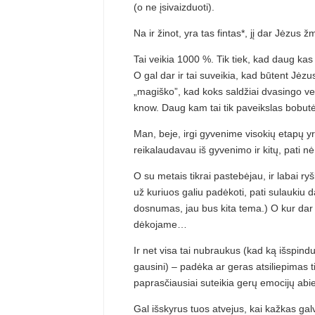
(o ne įsivaizduoti).
Na ir žinot, yra tas fintas*, jį dar Jėzus 
Tai veikia 1000 %. Tik tiek, kad daug ka
O gal dar ir tai suveikia, kad būtent Jėz
„magiško”, kad koks saldžiai dvasingo v
know. Daug kam tai tik paveikslas bobut
Man, beje, irgi gyvenime visokių etapų yra
reikalaudavau iš gyvenimo ir kitų, pati 
O su metais tikrai pastebėjau, ir labai r
už kuriuos galiu padėkoti, pati sulaukiu
dosnumas, jau bus kita tema.) O kur dar 
dėkojame…
Ir net visa tai nubraukus (kad ką išspindul
gausini) – padėka ar geras atsiliepimas ti
paprasčiausiai suteikia gerų emocijų ab
Gal išskyrus tuos atvejus, kai kažkas galv