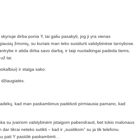
kyriuje dirba ponia Y, tai galiu pasakyti, jog ji yra vienas
giausių žmonių, su kuriais man teko susidurti valstybinėse tarnybose.
ntrybe ir atida dirba savo darbą, ir taip nuotaikingai padeda tiems,
už tai.
pokalbiui) ir staiga sako:
 džiaugiatės.
ia padėkų, kad man paskambinus padėkoti pirmiausia pamano, kad
ka su įvairiom valstybinėm įstaigom pabendrauti, bet tokio malonaus
r tikrai neteko sutikti – kad ir „susitikom” su ja tik telefonu.
iau pati Y pasiūlė paskambinti…