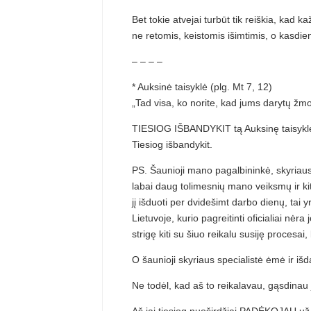
Bet tokie atvejai turbūt tik reiškia, kad k
ne retomis, keistomis išimtimis, o kasdie
– – – –
* Auksinė taisyklė (plg. Mt 7, 12)
„Tad visa, ko norite, kad jums darytų žmon
TIESIOG IŠBANDYKIT tą Auksinę taisykl
Tiesiog išbandykit.
PS. Šaunioji mano pagalbininkė, skyriaus
labai daug tolimesnių mano veiksmų ir k
jį išduoti per dvidešimt darbo dienų, tai
Lietuvoje, kurio pagreitinti oficialiai nėr
strigę kiti su šiuo reikalu susiję procesai,
O šaunioji skyriaus specialistė ėmė ir iš
Ne todėl, kad aš to reikalavau, gąsdinau 