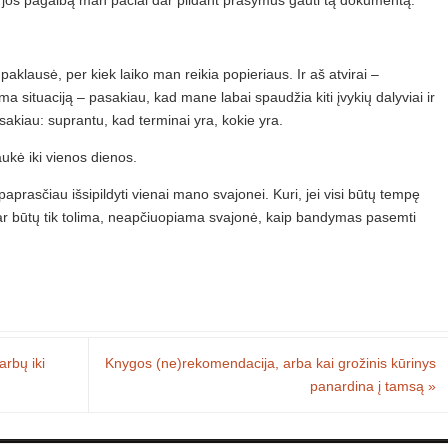
 jos pagalbą man pačiai dar pildant prašymus gauti tą dokumentą.
ti paklausė, per kiek laiko man reikia popieriaus. Ir aš atvirai –
 situaciją – pasakiau, kad mane labai spaudžia kiti įvykių dalyviai ir
asakiau: suprantu, kad terminai yra, kokie yra.
ukė iki vienos dienos.
 paprasčiau išsipildyti vienai mano svajonei. Kuri, jei visi būtų tempę
ūt dar būtų tik tolima, neapčiuopiama svajonė, kaip bandymas pasemti
arbų iki
Knygos (ne)rekomendacija, arba kai grožinis kūrinys
panardina į tamsą
»