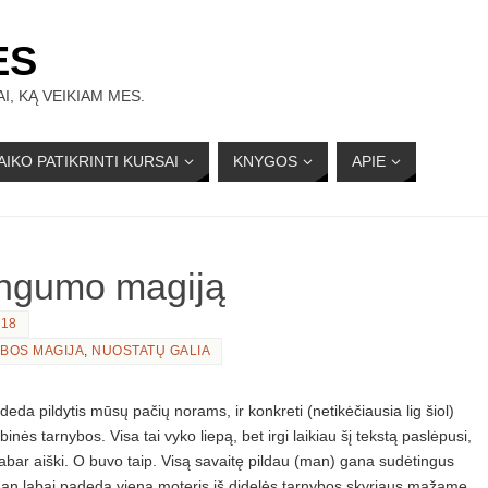
ĖS
I, KĄ VEIKIAM MES.
AIKO PATIKRINTI KURSAI
KNYGOS
APIE
ingumo magiją
018
BOS MAGIJA
,
NUOSTATŲ GALIA
eda pildytis mūsų pačių norams, ir konkreti (netikėčiausia lig šiol)
inės tarnybos. Visa tai vyko liepą, bet irgi laikiau šį tekstą paslėpusi,
Dabar aiški. O buvo taip. Visą savaitę pildau (man) gana sudėtingus
 man labai padeda viena moteris iš didelės tarnybos skyriaus mažame