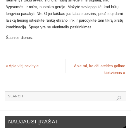
raumenys tokiu atveju siunčia mūsų smegenims signalą, kad
šypsomės, ir mūsų nuotaika gerėja. Mažytė saviapgaulė, kad būtų
lengviau pasakyti NE. O jei laiškas jus labai suerzins, prieš siųsdami
laišką tiesiog ištieskite ranką ekrano link ir parodykite tam tikrą pirštų
kombinaciją. Špyga yra ne vienintelis pasirinkimas.
Šaunios dienos.
«
Apie viltį neviltyje
Apie tai, ką dėl ateities galime
kiekvienas
»
NAUJAUSI ĮRAŠAI