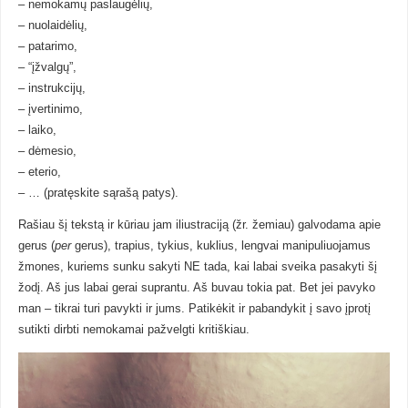
– nemokamų paslaugėlių,
– nuolaidėlių,
– patarimo,
– “įžvalgų”,
– instrukcijų,
– įvertinimo,
– laiko,
– dėmesio,
– eterio,
– … (pratęskite sąrašą patys).
Rašiau šį tekstą ir kūriau jam iliustraciją (žr. žemiau) galvodama apie
gerus (
per
gerus), trapius, tykius, kuklius, lengvai manipuliuojamus
žmones, kuriems sunku sakyti NE tada, kai labai sveika pasakyti šį
žodį. Aš jus labai gerai suprantu. Aš buvau tokia pat. Bet jei pavyko
man – tikrai turi pavykti ir jums. Patikėkit ir pabandykit į savo įprotį
sutikti dirbti nemokamai pažvelgti kritiškiau.