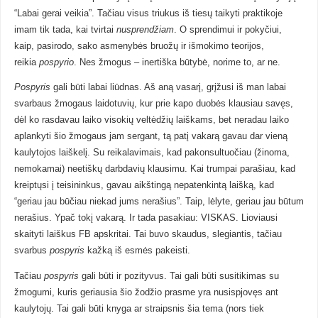
“Labai gerai veikia”. Tačiau visus triukus iš tiesų taikyti praktikoje
imam tik tada, kai tvirtai
nusprendžiam
. O sprendimui ir pokyčiui,
kaip, pasirodo, sako asmenybės bruožų ir išmokimo teorijos,
reikia
pospyrio
. Nes žmogus – inertiška būtybė, norime to, ar ne.
Pospyris
gali būti labai liūdnas. Aš aną vasarį, grįžusi iš man labai
svarbaus žmogaus laidotuvių, kur prie kapo duobės klausiau savęs,
dėl ko rasdavau laiko visokių veltėdžių laiškams, bet neradau laiko
aplankyti šio žmogaus jam sergant, tą patį vakarą gavau dar vieną
kaulytojos laiškelį. Su reikalavimais, kad pakonsultuočiau (žinoma,
nemokamai) neetiškų darbdavių klausimu. Kai trumpai parašiau, kad
kreiptųsi į teisininkus, gavau aikštingą nepatenkintą laišką, kad
“geriau jau būčiau niekad jums nerašius”. Taip, lėlyte, geriau jau būtum
nerašius. Ypač tokį vakarą. Ir tada pasakiau: VISKAS. Lioviausi
skaityti laiškus FB apskritai. Tai buvo skaudus, slegiantis, tačiau
svarbus
pospyris
kažką iš esmės pakeisti.
Tačiau
pospyris
gali būti ir pozityvus. Tai gali būti susitikimas su
žmogumi, kuris geriausia šio žodžio prasme yra nusispjovęs ant
kaulytojų. Tai gali būti knyga ar straipsnis šia tema (nors tiek