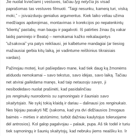
Jie nuolat kviečiami į vestuves, tačiau
lyg netyčia
jis visad
paprašomas tas vestuves filmuoti. “Taigi nesunku, kamerą turi, viską
moki,” – įsivaizduoju genialius argumentus. Kiek laiko vėliau užima
medžiagos apdorojimas, montavimas ir korekcijos po nepatenkintų
“klientų” pastabų, man baugu ir pagalvoti. Iš patirties žinau (tą vakar
laidoj paminėjo ir Beata) – nemokamai kažko reikalaujantys
“užsakovai” yra patys reikliausi, jei kalbėtume mandagiai (ar tiesiog
mažiausiai gerbia kitų laiką, jei vadintume reiškinius tikraisiais
vardais).
Pažinojau moterį, kuri pašiepdavo mane, kad tiek daug ką žmonėms
atiduodu nemokamai – savo tekstus, savo idėjas, savo laiką. Tačiau
net atvirai
gailėdama
manęs, kad taip
netausoju savęs
, ji
nesibodėdavo nuolat prašinėti, kad pasidalinčiau
jos
renginukų
nuorodomis
su sąmoningais ir šauniais savo
skaitytojais
. Ne sykį tokią klaidą ir dariau – dalinausi jos
renginukais
.
Nes bijojau pasakyti NE (sakoma, kad yra dvi didžiausios žmogaus
baimės – mirties ir atstūmimo; turbūt dažniau kaulytojus toleruojame
dėl antrosios). Kol galop pagalvojau – palauk, pupa. Aš tik todėl ir turiu
tiek sąmoningų ir šaunių skaitytojų, kad nebruku jiems neaišku ko. Ir