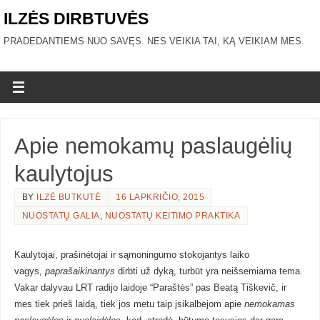
ILZĖS DIRBTUVĖS
PRADEDANTIEMS NUO SAVĘS. NES VEIKIA TAI, KĄ VEIKIAM MES.
Apie nemokamų paslaugėlių
kaulytojus
BY
ILZĖ BUTKUTĖ
16 LAPKRIČIO, 2015
NUOSTATŲ GALIA
,
NUOSTATŲ KEITIMO PRAKTIKA
Kaulytojai, prašinėtojai ir sąmoningumo stokojantys laiko
vagys,
paprašaikinantys
dirbti už dyką, turbūt yra neišsemiama tema.
Vakar dalyvau LRT radijo laidoje “Paraštės” pas Beatą Tiškevič, ir
mes tiek prieš laidą, tiek jos metu taip įsikalbėjom apie
nemokamas