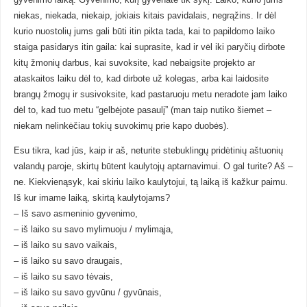
gyvenimo laiką. Gyvenimo, kurį gyvenate tik sykį. Laiko, kurio jums
niekas, niekada, niekaip, jokiais kitais pavidalais, negrąžins. Ir dėl
kurio nuostolių jums gali būti itin pikta tada, kai to papildomo laiko
staiga pasidarys itin gaila: kai suprasite, kad ir vėl iki paryčių dirbote
kitų žmonių darbus, kai suvoksite, kad nebaigsite projekto ar
ataskaitos laiku dėl to, kad dirbote už kolegas, arba kai laidosite
brangų žmogų ir susivoksite, kad pastaruoju metu neradote jam laiko
dėl to, kad tuo metu “gelbėjote pasaulį” (man taip nutiko šiemet –
niekam nelinkėčiau tokių suvokimų prie kapo duobės).
Esu tikra, kad jūs, kaip ir aš, neturite stebuklingų pridėtinių aštuonių
valandų paroje, skirtų būtent kaulytojų aptarnavimui. O gal turite? Aš –
ne. Kiekvienąsyk, kai skiriu laiko kaulytojui, tą laiką iš kažkur paimu.
Iš kur imame laiką, skirtą kaulytojams?
– Iš savo asmeninio gyvenimo,
– iš laiko su savo mylimuoju / mylimąja,
– iš laiko su savo vaikais,
– iš laiko su savo draugais,
– iš laiko su savo tėvais,
– iš laiko su savo gyvūnu / gyvūnais,