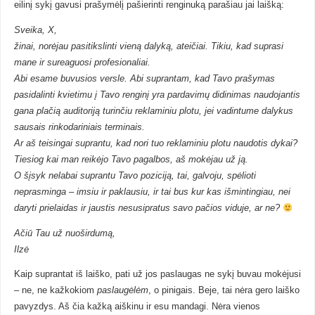
eilinį sykį gavusi prašymėlį pašierinti renginuką parašiau jai laišką:
Sveika, X,
žinai, norėjau pasitikslinti vieną dalyką, ateičiai. Tikiu, kad suprasi
mane ir sureaguosi profesionaliai.
Abi esame buvusios versle. Abi suprantam, kad Tavo prašymas
pasidalinti kvietimu į Tavo renginį yra pardavimų didinimas naudojantis
gana plačią auditoriją turinčiu reklaminiu plotu, jei vadintume dalykus
sausais rinkodariniais terminais.
Ar aš teisingai suprantu, kad nori tuo reklaminiu plotu naudotis dykai?
Tiesiog kai man reikėjo Tavo pagalbos, aš mokėjau už ją.
O šįsyk nelabai suprantu Tavo poziciją, tai, galvoju, spėlioti
neprasminga – imsiu ir paklausiu, ir tai bus kur kas išmintingiau, nei
daryti prielaidas ir jaustis nesusipratus savo pačios viduje, ar ne?
Ačiū Tau už nuoširdumą,
Ilzė
Kaip suprantat iš laiško, pati už jos paslaugas ne sykį buvau mokėjusi
– ne, ne kažkokiom
paslaugėlėm
, o pinigais. Beje, tai nėra gero laiško
pavyzdys. Aš čia kažką aiškinu ir esu mandagi. Nėra vienos