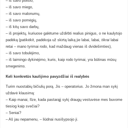
– iš savo poilsio,
– iš savo miego,
– iš savo malonumų,
– iš savo pomėgių,
– iš kitų savo darbų,
– iš projektų, kuriuose galėtume uždirbti realius pinigus, o ne kaulytojo
padėką (patikėkit, padėkoja už skirtą laiką jie labai, labai,
tikrai
labai
retai – mano tyrimai rodo, kad maždaug vienas iš dvidešimties),
– iš savo tobulėjimo,
– iš laimingo dykinėjimo, kuris, kaip rodo tyrimai, yra būtinas mūsų
smegenims.
Keli konkretūs kaulijimo pavyzdžiai iš realybės
Turim nuostabių bičiulių porą. Jis – operatorius. Jo žmona man sykį
uždavė klausimą:
– Kaip manai, Ilze, kada pastarąjį sykį draugų vestuvėse mes buvome
tiesiog kaip svečiai?
– Seniai?
– Aš jau nepamenu, – liūdnai nusišypsojo ji.