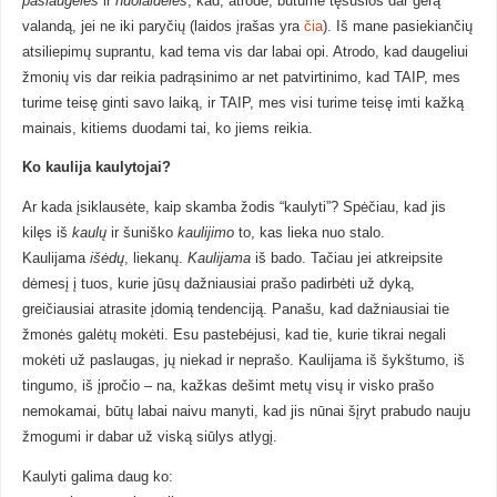
paslaugėles
ir
nuolaidėles
, kad, atrodė, būtume tęsusios dar gerą
valandą, jei ne iki paryčių (laidos įrašas yra
čia
). Iš mane pasiekiančių
atsiliepimų suprantu, kad tema vis dar labai opi. Atrodo, kad daugeliui
žmonių vis dar reikia padrąsinimo ar net patvirtinimo, kad TAIP, mes
turime teisę ginti savo laiką, ir TAIP, mes visi turime teisę imti kažką
mainais, kitiems duodami tai, ko jiems reikia.
Ko kaulija kaulytojai?
Ar kada įsiklausėte, kaip skamba žodis “kaulyti”? Spėčiau, kad jis
kilęs iš
kaulų
ir šuniško
kaulijimo
to, kas lieka nuo stalo.
Kaulijama
išėdų
, liekanų.
Kaulijama
iš bado. Tačiau jei atkreipsite
dėmesį į tuos, kurie jūsų dažniausiai prašo padirbėti už dyką,
greičiausiai atrasite įdomią tendenciją. Panašu, kad dažniausiai tie
žmonės galėtų mokėti. Esu pastebėjusi, kad tie, kurie tikrai negali
mokėti už paslaugas, jų niekad ir neprašo. Kaulijama iš šykštumo, iš
tingumo, iš įpročio – na, kažkas dešimt metų visų ir visko prašo
nemokamai, būtų labai naivu manyti, kad jis nūnai šįryt prabudo nauju
žmogumi ir dabar už viską siūlys atlygį.
Kaulyti galima daug ko: