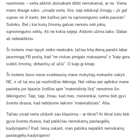
nuomonės – verta aškinti atsisakant dirbti nemokamai, ar ne. Viena
mano draugė sako: „
visada verta, Ilze, taip edukuoji žmogų – jis gal
supras ne iš karto, bet kažkur jam ta sąmoningumo sėkla pasisės”
.
Sutinku. Bet į kai kurių žmonių galvas nenoriu sėti jokių
sąmoningumo sėklų. Aš ne kokia sėjėja. Aiškinti užima laiko. Dabar
aš nebeaiškinu.
Ši moteris man tąsyk nieko neatsakė, tačiau kitą dieną parašė labai
jausmingą FB postą, kad “ne viskas pinigais matuojama” ir “kaip gera
sutikti žmonių, dirbančių už ačiū”. O kaip gi kitaip.
Ši moteris buvo viena svarbiausių mano mokytojų mokantis sakyti
NE, ir už tai esu jai nuoširdžiai dėkinga. Net vėliau per aplinkui mane
pasiekę jos bjaurūs žodžiai apie “materialistę Ilzę” nenutrina šio
dėkingumo. Taip, taip, žinau, kad mes, menininkai, turime būti gyvi
šventa dvasia, kad nebūtume laikomi “materialistais”. Aha.
Tačiau visad verta užduoti sau klausimą – ar tikrai? Ar tikrai turiu būti
gyva šventa dvasia, kad patikčiau nemokamų paslaugėlių
kaulytojams? Kad, tiesą sakant, man patinka nepatikti nemokamų
paslaugėlių kaulytojams!