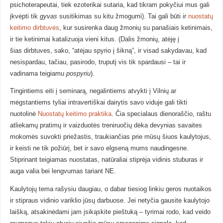
psichoterapeutai, tiek ezoterikai sutaria, kad tikram pokyčiui mus gali
įkvėpti tik
gyvas
susitikimas su kitu žmogumi). Tai gali būti ir
nuostatų
keitimo dirbtuvės
, kur susirenka daug žmonių su panašiais ketinimais,
ir tie ketinimai katalizuoja vieni kitus. (Dalis žmonių, atėję į
šias dirbtuves, sako, “atėjau spyrio į šikną”, ir visad sakydavau, kad
nesispardau, tačiau, pasirodo, truputį vis tik spardausi – tai ir
vadinama teigiamu
pospyriu
).
Tingintiems eiti į seminarą, negalintiems atvykti į Vilnių ar
mėgstantiems tyliai intravertiškai dairytis savo viduje gali tikti
nuotolinė
Nuostatų keitimo praktika
. Čia specialaus dienoraščio, raštu
atliekamų pratimų ir vaizduotės treniruočių dėka devynias savaites
mokomės suvokti priežastis, traukiančias prie mūsų šiuos kaulytojus,
ir keisti ne tik požiūrį, bet ir savo elgseną mums naudingesne.
Stiprinant teigiamas nuostatas, natūraliai stiprėja vidinis stuburas ir
auga valia bei lengvumas tariant NE.
Kaulytojų tema rašysiu daugiau, o dabar tiesiog linkiu geros nuotaikos
ir stipraus vidinio variklio jūsų darbuose. Jei netyčia gausite kaulytojo
laišką, atsakinėdami jam įsikąskite pieštuką – tyrimai rodo, kad veido