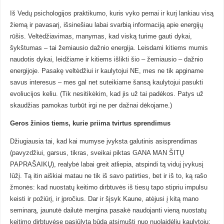
Iš Vedų psichologijos praktikumo, kuris vyko pernai ir kurį lankiau visą
žiemą ir pavasarį, išsinešiau labai svarbią informaciją apie energijų
rūšis. Veltėdžiavimas, manymas, kad viską turime gauti dykai,
šykštumas – tai žemiausio dažnio energija. Leisdami kitiems mumis
naudotis dykai, leidžiame ir kitiems išlikti šio – žemiausio – dažnio
energijoje. Pasakę veltėdžiui ir kaulytojui NE, mes ne tik apginame
savus interesus – mes gal net suteikiame šansą kaulytojui pasukti
evoliucijos keliu. (Tik nesitikėkim, kad jis už tai padėkos. Patys už
skaudžias pamokas turbūt irgi ne per dažnai dėkojame.)
Geros žinios tiems, kurie priima tvirtus sprendimus
Džiugiausia tai, kad kai mumyse įvyksta galutinis asisprendimas
(pavyzdžiui, garsus, tikras, sveikai piktas GANA MAN ŠITŲ
PAPRAŠAIKŲ), realybė labai greit atliepia, atspindi tą viduj įvykusį
lūžį. Tą itin aiškiai matau ne tik iš savo patirties, bet ir iš to, ką rašo
žmonės: kad nuostatų keitimo dirbtuvės iš tiesų tapo stipriu impulsu
keisti ir požiūrį, ir įpročius. Dar ir šįsyk Kaune, atėjusi į kitą mano
seminarą, jaunutė dailutė mergina pasakė naudojanti vieną nuostatų
keitimo dirbtuvėse pasiūlytą būdą atsimušti nuo nuolaidėlių kaulytojų: