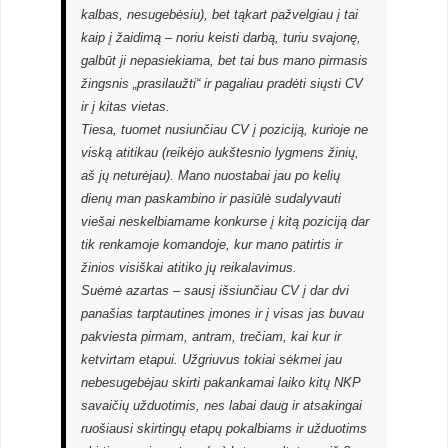
kalbas, nesugebėsiu), bet tąkart pažvelgiau į tai
kaip į žaidimą – noriu keisti darbą, turiu svajonę,
galbūt ji nepasiekiama, bet tai bus mano pirmasis
žingsnis „prasilaužti“ ir pagaliau pradėti siųsti CV
ir į kitas vietas.
Tiesa, tuomet nusiunčiau CV į poziciją, kurioje ne
viską atitikau (reikėjo aukštesnio lygmens žinių,
aš jų neturėjau). Mano nuostabai jau po kelių
dienų man paskambino ir pasiūlė sudalyvauti
viešai neskelbiamame konkurse į kitą poziciją dar
tik renkamoje komandoje, kur mano patirtis ir
žinios visiškai atitiko jų reikalavimus.
Suėmė azartas – sausį išsiunčiau CV į dar dvi
panašias tarptautines įmones ir į visas jas buvau
pakviesta pirmam, antram, trečiam, kai kur ir
ketvirtam etapui. Užgriuvus tokiai sėkmei jau
nebesugebėjau skirti pakankamai laiko kitų NKP
savaičių užduotimis, nes labai daug ir atsakingai
ruošiausi skirtingų etapų pokalbiams ir užduotims