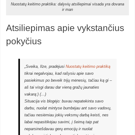
Nuostatų keitimo praktika: dalyvių atsiliepimai visada yra dovana
ir man
Atsiliepimas apie vykstančius
pokyčius
„Sveika, Ilze, pradėjusi
Nuostatų keitimo praktiką
tikrai negalvojau, kad rašysiu apie savo
pasiekimus po beveik trijų mėnesių, tačiau ką gi –
aš tai visgi darau dar vieną gražų jaunaties
vakarą:) (…)
Situacija vis blogėjo: buvau nepatekinta savo
darbu, nuolat mintyse bumbėjau ant savo vadovų,
tačiau nesiėmiau jokių veksmų darbą keisti, nes
labai nepasitikėjau savimi, į šeimą taip pat
neparsinešdavau gerų emocijų ir nuolat