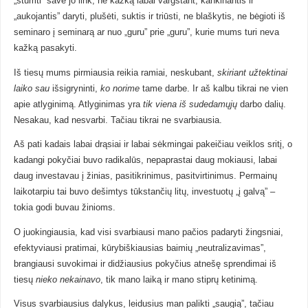
„stumti” save jo link, ne kažką labai vargstant, kankinantis ir
„aukojantis” daryti, plušėti, suktis ir triūsti, ne blaškytis, ne bėgioti iš
seminaro į seminarą ar nuo „guru” prie „guru”, kurie mums turi neva
kažką pasakyti.
Iš tiesų mums pirmiausia reikia ramiai, neskubant,
skiriant užtektinai
laiko sau
išsigryninti,
ko norime
tame darbe. Ir aš kalbu tikrai ne vien
apie atlyginimą. Atlyginimas yra
tik viena iš sudedamųjų
darbo dalių.
Nesakau, kad nesvarbi. Tačiau tikrai ne svarbiausia.
Aš pati kadais labai drąsiai ir labai sėkmingai pakeičiau veiklos sritį, o
kadangi pokyčiai buvo radikalūs, nepaprastai daug mokiausi, labai
daug investavau į žinias, pasitikrinimus, pasitvirtinimus. Permainų
laikotarpiu tai buvo dešimtys tūkstančių litų, investuotų „į galvą” –
tokia godi buvau žinioms.
O juokingiausia, kad visi svarbiausi mano pačios padaryti žingsniai,
efektyviausi pratimai, kūrybiškiausias baimių „neutralizavimas”,
brangiausi suvokimai ir didžiausius pokyčius atnešę sprendimai iš
tiesų
nieko nekainavo
, tik mano laiką ir mano stiprų ketinimą.
Visus svarbiausius dalykus, leidusius man palikti „saugią”, tačiau