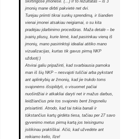
skirtingose įmonėse. (…) Ir to rezultatas – iš 3
įmonių mane dirbti pakvietė net dvi.
Turėjau priimti tikrai sunkų sprendimą, ir šiandien
vienai įmonei atsakiau neigiamai, o su kita
pradėjau įdarbinimo procedūras. Maža detalė – be
įvairių pliusų, kurie lėmė, kad pasirinkau vieną iš
įmonių, mano pasirinktoji idealiai atitiko mano
vizualizacijas, kurtas tik gavus pirmą NKP
užduotį:)
Atvirai galiu pripažinti, kad svarbiausia pamoka
man iš šių NKP – nesvajoti tuščiai arba pykstant
ant aplinkybių ar žmonių, kad jie trukdo toms
svajonėms išsipildyti, o visuomet pačiai
nuoširdžiai ir atkakliai daryti net ir mažus darbus,
leidžiančius prie tos svajonės bent žingsneliu
prisiartinti. Atrodo, kad tai tokia banali ir
tūkstančius kartų girdėta tiesa, tačiau per 27 savo
gyvenimo metus pirmą kartą jos teisingumu
įsitikinau praktiškai. Ačiū, kad užvedėte ant
reikiamo kelio, Ilze!