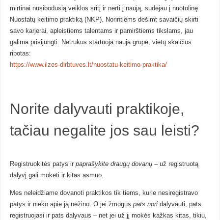
mirtinai nusibodusią veiklos sritį ir nerti į naują, sudėjau į nuotolinę
Nuostatų keitimo praktiką (NKP). Norintiems dešimt savaičių skirti
savo karjerai, apleistiems talentams ir pamirštiems tikslams, jau
galima prisijungti. Netrukus startuoja nauja grupė, vietų skaičius
ribotas:
https://www.ilzes-dirbtuves.lt/nuostatu-keitimo-praktika/
Norite dalyvauti praktikoje,
tačiau negalite jos sau leisti?
Registruokitės patys ir
paprašykite draugų dovanų
– už registruotą
dalyvį gali mokėti ir kitas asmuo.
Mes neleidžiame dovanoti praktikos tik tiems, kurie nesiregistravo
patys ir nieko apie ją nežino. O jei žmogus
pats nori
dalyvauti, pats
registruojasi ir pats dalyvaus – net jei už jį mokės kažkas kitas, tikiu,