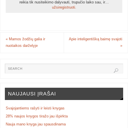
reikia tik nusiteikimo dalyvauti, trupučio laiko sau, ir…
užsiregistruoti.
«
Mamos žodžių galia ir
Apie inteligentišką baimę svajoti
nuotaikos darželyje
»
NAUJAUSI ĮRAŠAI
Svajojantiems rašyti ir leisti knygas
28% naujos knygos tiražo jau išpirkta
Nauja mano knyga jau spausdinama