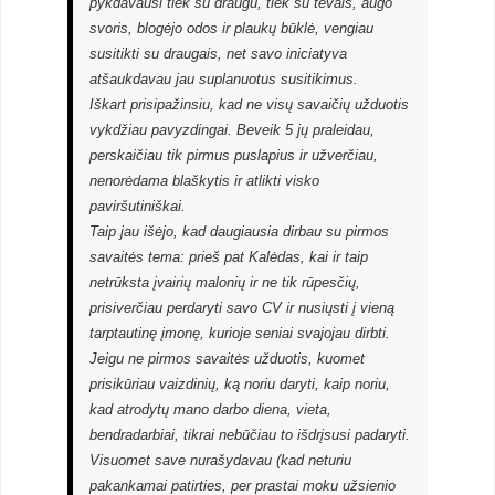
pykdavausi tiek su draugu, tiek su tėvais, augo
svoris, blogėjo odos ir plaukų būklė, vengiau
susitikti su draugais, net savo iniciatyva
atšaukdavau jau suplanuotus susitikimus.
Iškart prisipažinsiu, kad ne visų savaičių užduotis
vykdžiau pavyzdingai. Beveik 5 jų praleidau,
perskaičiau tik pirmus puslapius ir užverčiau,
nenorėdama blaškytis ir atlikti visko
paviršutiniškai.
Taip jau išėjo, kad daugiausia dirbau su pirmos
savaitės tema: prieš pat Kalėdas, kai ir taip
netrūksta įvairių malonių ir ne tik rūpesčių,
prisiverčiau perdaryti savo CV ir nusiųsti į vieną
tarptautinę įmonę, kurioje seniai svajojau dirbti.
Jeigu ne pirmos savaitės užduotis, kuomet
prisikūriau vaizdinių, ką noriu daryti, kaip noriu,
kad atrodytų mano darbo diena, vieta,
bendradarbiai, tikrai nebūčiau to išdrįsusi padaryti.
Visuomet save nurašydavau (kad neturiu
pakankamai patirties, per prastai moku užsienio