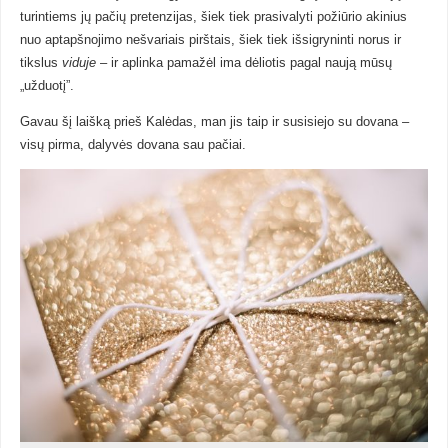
turintiems jų pačių pretenzijas, šiek tiek prasivalyti požiūrio akinius
nuo aptapšnojimo nešvariais pirštais, šiek tiek išsigryninti norus ir
tikslus
viduje
– ir aplinka pamažėl ima dėliotis pagal naują mūsų
„užduotį”.
Gavau šį laišką prieš Kalėdas, man jis taip ir susisiejo su dovana –
visų pirma, dalyvės dovana sau pačiai.