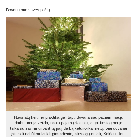
Dovanų nuo savęs pačių.
Nuostatų keitimo praktika gali tapti dovana sau pačiam: nauju
darbu, nauja veikla, nauju pajamų šaltiniu, o gal tiesiog nauja
taika su savimi dirbant tą patį darbą keturiolika metų. Šiai dovanai
įsiteikti nebūtina laukti gimtadienio, atostogų ar kitų Kalėdų. Tam