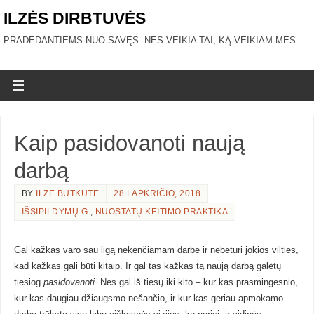
ILZĖS DIRBTUVĖS
PRADEDANTIEMS NUO SAVĘS. NES VEIKIA TAI, KĄ VEIKIAM MES.
Kaip pasidovanoti naują
darbą
BY
ILZĖ BUTKUTĖ
28 LAPKRIČIO, 2018
IŠSIPILDYMŲ G.
,
NUOSTATŲ KEITIMO PRAKTIKA
Gal kažkas varo sau ligą nekenčiamam darbe ir nebeturi jokios vilties,
kad kažkas gali būti kitaip. Ir gal tas kažkas tą naują darbą galėtų
tiesiog
pasidovanoti
. Nes gal iš tiesų iki kito – kur kas prasmingesnio,
kur kas daugiau džiaugsmo nešančio, ir kur kas geriau apmokamo –