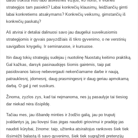
darbo trūksta viso labo aiškesnės vizijos, ko norisi, ir vidinės
strategijos tam pasiekti? Labai konkrečių klausimų, leidžiančių gimti
labai konkretiems atsakymams? Konkrečių veiksmų, gimstančių iš
konkrečių paskatų?
Aš atvirai ir detaliai dalinuosi savo jau daugeliui suveikusiomis
strategijomis ir gyvais pavyzdžiais iš tikro gyvenimo, o ne verstinių
savigalbos knygelių. Ir seminaruose, ir kursuose.
Itin daug tokių strategijų sudėjau į nuotolinę Nuostatų keitimo praktiką.
Gal kažkas, darsyk pasinaudojęs šiomis gairėmis, taip pat
pasidovanos laisvę nebevergauti nekenčiamame darbe ir naują,
patrauklesnį, įdomesnį, daug prasmingesnį ir daug geriau apmokamą
darbą. O gal jį net susikurs.
Žinoma, zyzlos zys, kad tai neįmanoma, nes jų pasaulyje tai tiesiog
dar niekad nėra išsipildę.
Tačiau mes, jau išbandę minties ir žodžio galią, jau po truputį
įvaldantys ją, jau liovęsi šias jėgas naudoti griovimui ir pradėję jas
naudoti kūrybai, žinome: taip, užtenka atsiraitojus rankoves šiek tiek
išsimėžti balastą iš savo gyvenimo, šiek tiek sugrąžinti pretenzijų