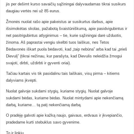
jis per dešimt kurso savaičių sąžiningai dalyvaudamas tikrai susikurs
daugiau vertės nei už 85 eurus.
Žmonės nuolat rašo apie pakeistus ar susikurtus darbus, apie
išsimokėtas skolas, pažabotą švaistūniškumą, apie pasidvigubintus ir
net pasitrigubintus atlyginimus – tie, kurie sąžiningai darė užduotis,
žinoma. Aš paprastai vengiu skelbti tuos laiškus, nes Tetos
Bėdavonės iškart puola bėdavoti, kad „taip nebūna” arba kad tai „prieš
Dievulį” (tikrai nežinau, kur parašyta, kad Dievulis neleidžia žmogui
svajoti, dirbti, uždirbti ir gyventi oriai).
Tačiau kartais vis tik pasidalinu tais laiškais, visų pirma – kitiems
dalyviams įkvėpti.
Nuolat galvoje sukdami stygių, kuriame stygių. Nuolat galvoje
sukdami bėdas, kuriame bėdas. Nuolat mintydami apie nekenčiamą
darbą, kuriame… tą patį nekenčiamą darbą.
O pradėję galvoti apie kažką naujo, gaivaus, erdvaus ir įkvepiančio,
pradedame kurti stebuklus savo gyvenime.
To ir linkiu.