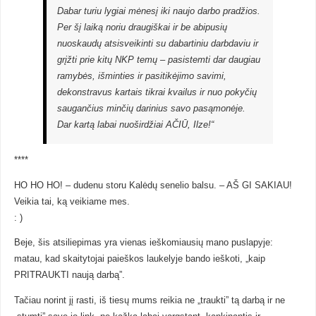
Dabar turiu lygiai mėnesį iki naujo darbo pradžios.
Per šį laiką noriu draugiškai ir be abipusių
nuoskaudų atsisveikinti su dabartiniu darbdaviu ir
grįžti prie kitų NKP temų – pasistemti dar daugiau
ramybės, išminties ir pasitikėjimo savimi,
dekonstravus kartais tikrai kvailus ir nuo pokyčių
saugančius minčių darinius savo pasąmonėje.
Dar kartą labai nuoširdžiai AČIŪ, Ilze!“
****
HO HO HO! – dudenu storu Kalėdų senelio balsu. – AŠ GI SAKIAU!
Veikia tai, ką veikiame mes.
: )
Beje, šis atsiliepimas yra vienas ieškomiausių mano puslapyje:
matau, kad skaitytojai paieškos laukelyje bando ieškoti, „kaip
PRITRAUKTI naują darbą”.
Tačiau norint jį rasti, iš tiesų mums reikia ne „traukti” tą darbą ir ne