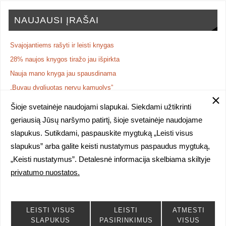
NAUJAUSI ĮRAŠAI
Svajojantiems rašyti ir leisti knygas
28% naujos knygos tiražo jau išpirkta
Nauja mano knyga jau spausdinama
„Buvau dygliuotas nervų kamuolys”
NAUJA KNYGA: poezijos rinkinys „iš Vasarvidžio vados“
Šioje svetainėje naudojami slapukai. Siekdami užtikrinti
geriausią Jūsų naršymo patirtį, šioje svetainėje naudojame
slapukus. Sutikdami, paspauskite mygtuką „Leisti visus
slapukus” arba galite keisti nustatymus paspaudus mygtuką,
Visa puslapyje esanti medžiaga yra autorinė, tiek prieinama atvirai, tiek
„Keisti nustatymus”. Detalesnė informacija skelbiama skiltyje
uždaroms kursų grupėms. Medžiagos kopijavimas, skelbimas,
privatumo nuostatos.
tiražavimas ir kitoks naudojimas be raštiško autorės sutikimo
baudžiamas pagal LR galiojančius autorių teises ginančius įstatymus.
POWERED BY
PARABOLA
&
WORDPRESS.
LEISTI VISUS
LEISTI
ATMESTI
SLAPUKUS
PASIRINKIMUS
VISUS