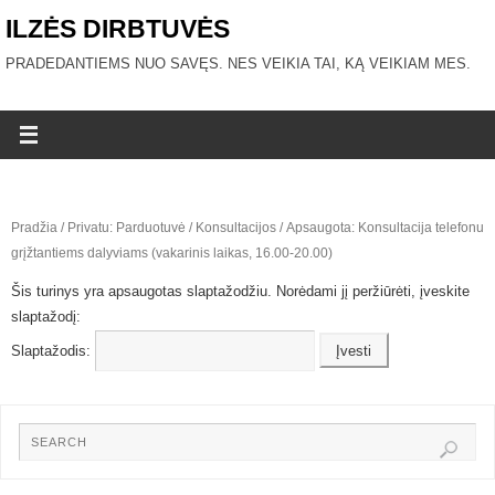
ILZĖS DIRBTUVĖS
PRADEDANTIEMS NUO SAVĘS. NES VEIKIA TAI, KĄ VEIKIAM MES.
Pradžia
/
Privatu: Parduotuvė
/
Konsultacijos
/ Apsaugota: Konsultacija telefonu
grįžtantiems dalyviams (vakarinis laikas, 16.00-20.00)
Šis turinys yra apsaugotas slaptažodžiu. Norėdami jį peržiūrėti, įveskite
slaptažodį:
Slaptažodis: